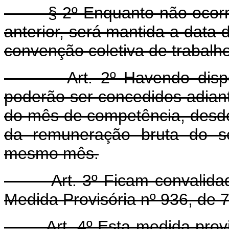
§ 2º Enquanto não ocorrer 
anterior, será mantida a data
convenção coletiva de trabalho
Art. 2º Havendo disponibi
poderão ser concedidos adianta
do mês de competência, desde
da remuneração bruta do se
mesmo mês.
Art. 3º Ficam convalidados
Medida Provisória nº 936, de 
Art. 4º Esta medida provisó