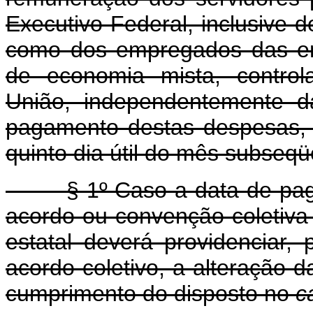
Executivo Federal, inclusive 
como dos empregados das em
de economia mista, control
União, independentemente da
pagamento destas despesas, 
quinto dia útil do mês subseq
§ 1º Caso a data de pagam
acordo ou convenção coletiva 
estatal deverá providenciar,
acordo coletivo, a alteração 
cumprimento do disposto no
c