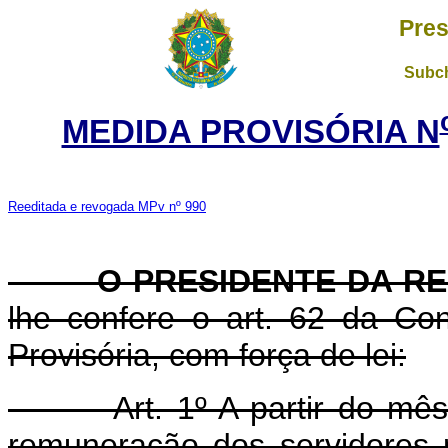
Pres
Subch
MEDIDA PROVISÓRIA N
Reeditada e revogada MPv nº 990
O PRESIDENTE DA RE
lhe confere o art. 62 da Con
Provisória, com força de lei:
Art. 1º A partir do mês d
remuneração dos servidores pú