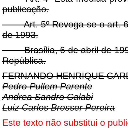
publicação.
Art. 5º Revoga-se o art. 6º 
de 1993.
Brasília, 6 de abril de 199
República.
FERNANDO HENRIQUE CA
Pedro Pullem Parente
Andrea Sandro Calabi
Luiz Carlos Bresser Pereira
Este texto não substitui o pub