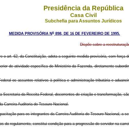
Presidência da República
Casa Civil
Subchefia para Assuntos Jurídicos
o
MEDIDA PROVISÓRIA N
898, DE 16 DE FEVEREIRO DE 1995.
Dispõe sobre a reestruturaçã
re o art. 62, da Constituição, adota a seguinte medida provisória, com força de
perior de atividade específica do Ministério da Fazenda, diretamente subordi
deral os assuntos relativos à política e administração tributária e aduanei
 Secretaria da Receita Federal, decorrentes de criação e transformação, sã
a Carreira Auditoria do Tesouro Nacional.
citação para os integrantes da Carreira Auditoria do Tesouro Nacional, a se
s do regulamento, constitui condição para a progressão do servidor na carrei