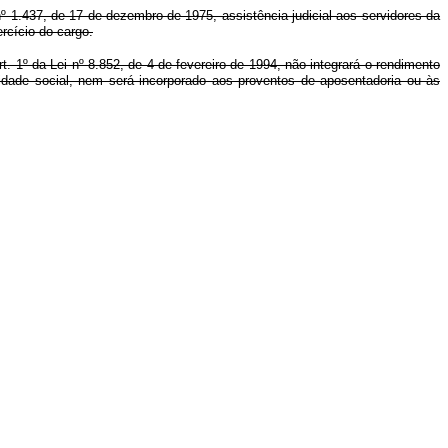
º 1.437, de 17 de dezembro de 1975, assistência judicial aos servidores da
rcício do cargo.
rt. 1º da Lei nº 8.852, de 4 de fevereiro de 1994, não integrará o rendimento
ridade social, nem será incorporado aos proventos de aposentadoria ou às