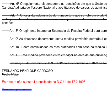
Art. 6º O regulamento disporá sobre as condições em que a União pod
Carreira Auditoria do Tesouro Nacional e aos titulares de cargos de adminis
Art. 7º O valor da indenização de transporte a que se referem o art. 6
bruto para efeito de imposto sobre a renda e proventos de qualquer natu
pensões.
Art. 8º O regimento interno da Secretaria da Receita Federal será ap
Art. 9º As despesas decorrentes desta medida provisória correrão à c
Art. 10. Ficam convalidados os atos praticados com base na Medida Pr
Art. 11. Esta medida provisória entra em vigor na data de sua publica
Brasília, 16 de fevereiro de 1995; 174º da Independência e 107º da Re
FERNANDO HENRIQUE CARDOSO
Pedro Malan
Este texto não substitui o publicado no D.O.U. de 17.2.1995.
Download para anexo