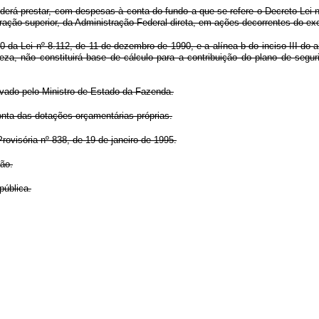
erá prestar, com despesas à conta do fundo a que se refere o Decreto-Lei n
tração superior, da Administração Federal direta, em ações decorrentes do exe
0 da Lei nº 8.112, de 11 de dezembro de 1990, e a alínea b do inciso III do a
reza, não constituirá base de cálculo para a contribuição do plano de segu
rovado pelo Ministro de Estado da Fazenda.
onta das dotações orçamentárias próprias.
ovisória nº 838, de 19 de janeiro de 1995.
ção.
pública.