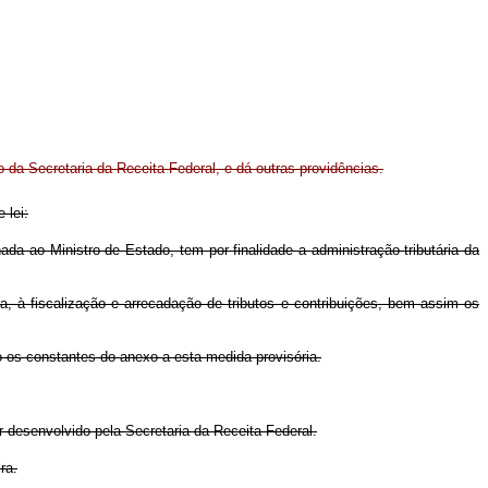
o da Secretaria da Receita Federal, e dá outras providências.
 lei:
nada ao Ministro de Estado, tem por finalidade a administração tributária da
ra, à fiscalização e arrecadação de tributos e contribuições, bem assim os
o os constantes do anexo a esta medida provisória.
r desenvolvido pela Secretaria da Receita Federal.
ra.