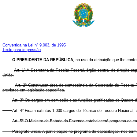
Convertida na Lei nº 9.003, de 1995
Texto para impressão
O PRESIDENTE DA REPÚBLICA
, no uso da atribuição que lhe confe
Art. 1º A Secretaria da Receita Federal, órgão central de direção su
União.
Art. 2º Constituem área de competência da Secretaria da Receita Fe
previstos em legislação específica.
Art. 3º Os cargos em comissão e as funções gratificadas do Quadro da
Art. 4º Ficam extintos 1.000 cargos de Técnico do Tesouro Nacional, d
Art. 5º O Ministro de Estado da Fazenda estabelecerá programa de capa
Parágrafo único. A participação no programa de capacitação, nos termo