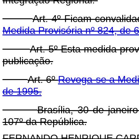
Art. 4º Ficam convalid
Medida Provisória nº 824, de 6
Art. 5º Esta medida prov
publicação.
Art. 6º
Revoga-se a Medid
de 1995.
Brasília, 30 de janei
107º da República.
FERNANDO HENRIQUE CA