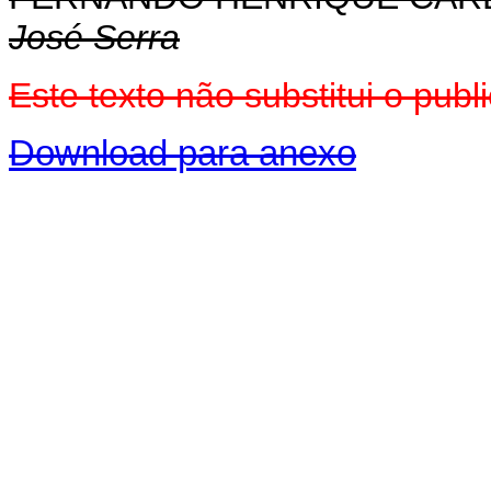
José Serra
Este texto não substitui o pub
Download para anexo