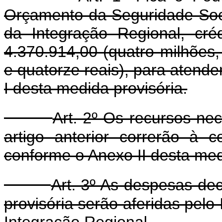
Orçamento da Seguridade Soci
da Integração Regional, cré
4.370.914,00 (quatro milhões,
e quatorze reais), para atend
I desta medida provisória.
Art. 2º Os recursos ne
artigo anterior correrão à 
conforme o Anexo II desta med
Art. 3º As despesas de
provisória serão aferidas pelo 
Integração Regional.