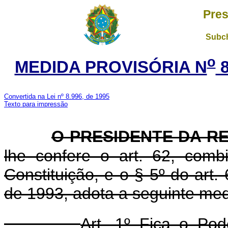
Pres
Subch
o
MEDIDA PROVISÓRIA N
8
Convertida na Lei nº 8.996, de 1995
Texto para impressão
O PRESIDENTE DA R
lhe confere o art. 62, com
Constituição, e o § 5º do art.
de 1993, adota a seguinte medi
Art. 1º Fica o Pod