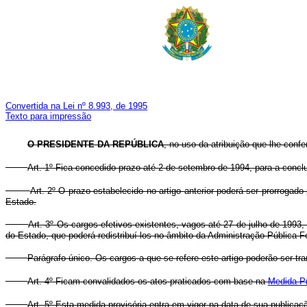
Convertida na Lei nº 8.993, de 1995
Texto para impressão
O PRESIDENTE DA REPÚBLICA
, no uso da atribuição que lhe confe
Art. 1º Fica concedido prazo até 2 de setembro de 1994, para a conclu
Art. 2º O prazo estabelecido no artigo anterior poderá ser prorrog
Estado.
Art. 3º Os cargos efetivos existentes, vagos até 27 de julho de 1993
do Estado, que poderá redistribuí-los no âmbito da Administração Pública Fe
Parágrafo único. Os cargos a que se refere este artigo poderão ser t
Art. 4º Ficam convalidados os atos praticados com base na
Medida Pr
Art. 5º Esta medida provisória entra em vigor na data de sua publicaç