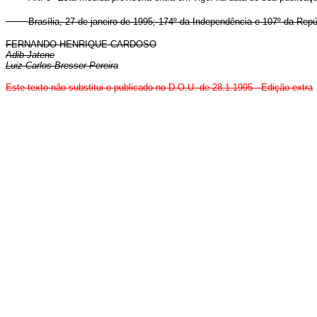
Brasília, 27 de janeiro de 1995; 174º da Independência e 107º da Repú
FERNANDO HENRIQUE CARDOSO
Adib Jatene
Luiz Carlos Bresser Pereira
Este texto não substitui o publicado no D.O.U. de 28.1.1995 - Edição extra