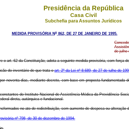
Presidência da República
Casa Civil
Subchefia para Assuntos Jurídicos
o
MEDIDA PROVISÓRIA N
862, DE 27 DE JANEIRO DE 1995.
Concede
Assistên
de julho
re o art. 62 da Constituição, adota a seguinte medida provisória, com força de 
são do inventário de que trata o
art. 2º da Lei nº 8.689, de 27 de julho de 199
ado por noventa dias, mediante decreto, com base em proposta fundamentada
, constantes do Instituto Nacional de Assistência Médica da Previdência Soc
deral direta, autárquica e fundacional.
ransformados no ato de redistribuição, sem aumento de despesa ou alteração d
ovisória nº 798, de 30 de dezembro de 1994.
ão.