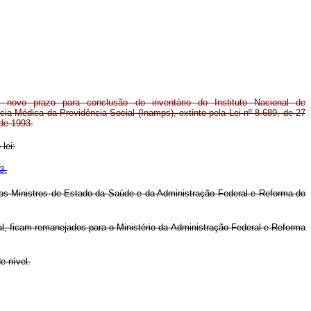
 novo prazo para conclusão do inventário do Instituto Nacional de
cia Médica da Previdência Social (Inamps), extinto pela Lei nº 8.689, de 27
 de 1993.
lei:
3.
 dos Ministros de Estado da Saúde e da Administração Federal e Reforma do
ial, ficam remanejados para o Ministério da Administração Federal e Reforma
e nível.