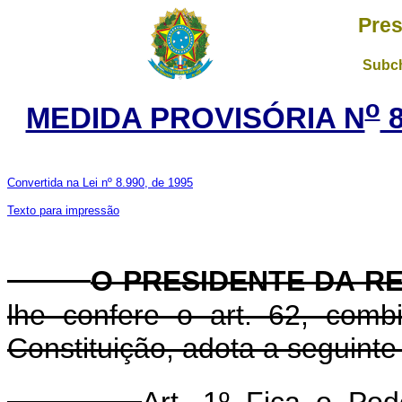
Pres
Subch
o
MEDIDA PROVISÓRIA N
8
Convertida na Lei nº 8.990, de 1995
Texto para impressão
O PRESIDENTE DA R
lhe confere o art. 62, com
Constituição, adota a seguinte
Art. 1º Fica o Pod