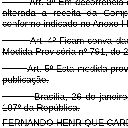
Art. 3º Em decorrência 
alterada a receita da Comp
conforme indicado no Anexo III
Art. 4º Ficam convalid
Medida Provisória nº 791, de
Art. 5º Esta medida prov
publicação.
Brasília, 26 de janei
107º da República.
FERNANDO HENRIQUE CA