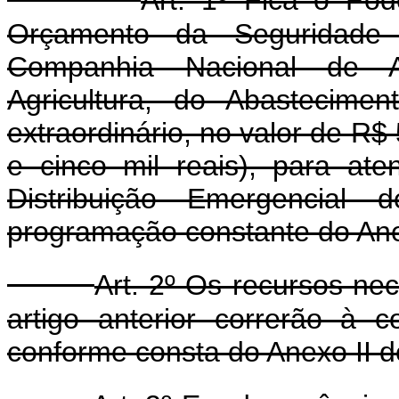
Orçamento da Seguridade
Companhia Nacional de Ab
Agricultura, do Abastecime
extraordinário, no valor de R$
e cinco mil reais), para a
Distribuição Emergencial 
programação constante do Anex
Art. 2º Os recursos ne
artigo anterior correrão à 
conforme consta do Anexo II d