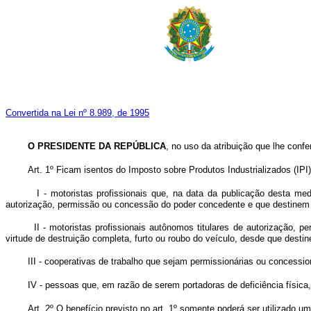
Convertida na Lei nº 8.989, de 1995
O PRESIDENTE DA REPÚBLICA
, no uso da atribuição que lhe confe
Art. 1º Ficam isentos do Imposto sobre Produtos Industrializados (IP
I - motoristas profissionais que, na data da publicação desta m
autorização, permissão ou concessão do poder concedente e que destinem o 
II - motoristas profissionais autônomos titulares de autorização, 
virtude de destruição completa, furto ou roubo do veículo, desde que destine
III - cooperativas de trabalho que sejam permissionárias ou concession
IV - pessoas que, em razão de serem portadoras de deficiência físic
Art. 2º O benefício previsto no art. 1º somente poderá ser utilizado u