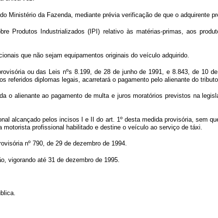
 do Ministério da Fazenda, mediante prévia verificação de que o adquirente pr
e Produtos Industrializados (IPI) relativo às matérias-primas, aos produ
cionais que não sejam equipamentos originais do veículo adquirido.
provisória ou das Leis nºs 8.199, de 28 de junho de 1991, e 8.843, de 10 d
referidos diplomas legais, acarretará o pagamento pelo alienante do tributo 
inda o alienante ao pagamento de multa e juros moratórios previstos na legi
al alcançado pelos incisos I e II do art. 1º desta medida provisória, sem que 
motorista profissional habilitado e destine o veículo ao serviço de táxi.
ovisória nº 790, de 29 de dezembro de 1994.
ção, vigorando até 31 de dezembro de 1995.
blica.