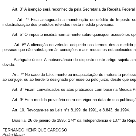
Art. 3º A isenção será reconhecida pela Secretaria da Receita Federal
Art. 4º Fica assegurada a manutenção do crédito do Imposto sobr
industrialização dos produtos referidos nesta medida provisória.
Art. 5º O imposto incidirá normalmente sobre quaisquer acessórios op
Art. 6º A alienação do veículo, adquirido nos termos desta medida 
pessoas que não satisfaçam às condições e aos requisitos estabelecidos nos 
Parágrafo único. A inobservância do disposto neste artigo sujeita a
devido.
Art. 7º No caso de falecimento ou incapacitação do motorista profission
ao cônjuge, ou ao herdeiro designado por esse ou pelo juízo, desde que seja 
Art. 8º Ficam convalidados os atos praticados com base na Medida Pr
Art. 9º Esta medida provisória entra em vigor na data de sua publica
Art. 10. Revogam-se as Leis nºs 8.199, de 1991, e 8.843, de 1994.
Brasília, 26 de janeiro de 1995; 174º da Independência e 107º da Repú
FERNANDO HENRIQUE CARDOSO
Pedro Malan