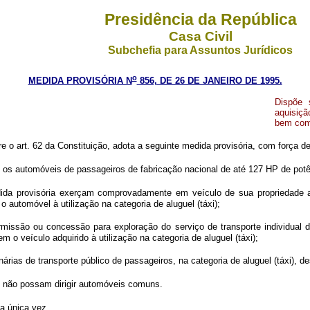
Presidência da República
Casa Civil
Subchefia para Assuntos Jurídicos
o
MEDIDA PROVISÓRIA N
856, DE 26 DE JANEIRO DE 1995.
Dispõe 
aquisiçã
bem como
re o art. 62 da Constituição, adota a seguinte medida provisória, com força de 
I) os automóveis de passageiros de fabricação nacional de até 127 HP de potê
edida provisória exerçam comprovadamente em veículo de sua propriedade a
automóvel à utilização na categoria de aluguel (táxi);
permissão ou concessão para exploração do serviço de transporte individual
m o veículo adquirido à utilização na categoria de aluguel (táxi);
árias de transporte público de passageiros, na categoria de aluguel (táxi), d
a, não possam dirigir automóveis comuns.
ma única vez.