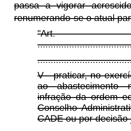
passa a vigorar acrescid
renumerando-se o atual par
"Ar
...................................
...................................
V - praticar, no exerc
ao abastecimento n
infração da ordem e
Conselho Administra
CADE ou por decisão j