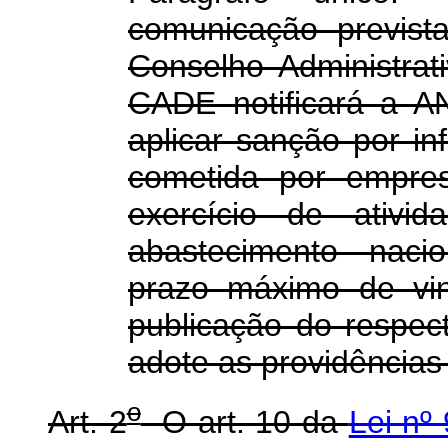
comunicação previs
Conselho Administra
CADE notificará a A
aplicar sanção por i
cometida por empres
exercício de ativi
abastecimento naci
prazo máximo de vin
publicação do respec
adote as providências
o
Art. 2
O art. 10 da
Lei nº