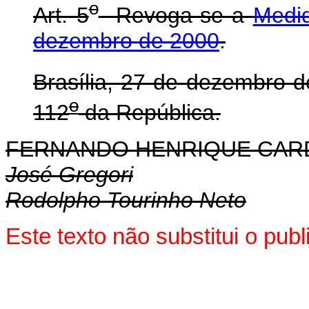
o
Art. 5
Revoga-se a
Medid
dezembro de 2000
.
Brasília, 27 de dezembro 
o
112
da República.
FERNANDO HENRIQUE CA
José Gregori
Rodolpho Tourinho Neto
Este texto não substitui o pu