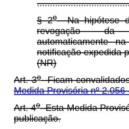
...................................
o
§ 2
Na hipótese do
revogação da a
automaticamente na
notificação expedida 
(NR)
o
Art. 3
Ficam convalidados
Medida Provisória nº 2.056
o
Art. 4
Esta Medida Provisór
publicação.