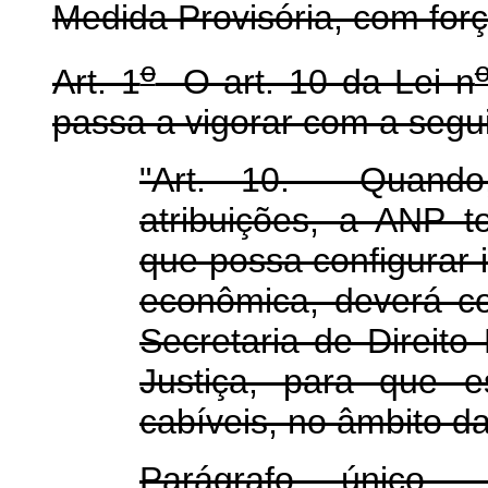
Medida Provisória, com força
o
Art. 1
O art. 10 da Lei n
passa a vigorar com a segu
"Art. 10. Quando
atribuições, a ANP 
que possa configurar 
econômica, deverá c
Secretaria de Direito
Justiça, para que e
cabíveis, no âmbito da
Parágrafo único.