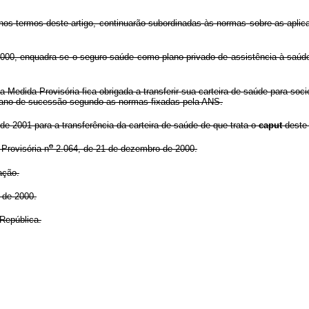
 termos deste artigo, continuarão subordinadas às normas sobre as aplica
000, enquadra-se o seguro saúde como plano privado de assistência à saú
Medida Provisória fica obrigada a transferir sua carteira de saúde para soc
plano de sucessão segundo as normas fixadas pela ANS.
de 2001 para a transferência da carteira de saúde de que trata o
caput
deste 
o
Provisória n
2.064, de 21 de dezembro de 2000.
ação.
 de 2000.
República.