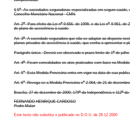
o
§ 5
As sociedades seguradoras especializadas em seguro saúde, nos
Conselho Monetário Nacional - CMN.
o
o
o
Art. 2
Para efeito da Lei n
9.656, de 1998, e da Lei n
9.961, de 2
de plano de assistência à saúde.
o
Art. 3
A sociedade seguradora que não se adaptar ao disposto nesta 
planos privados de assistência à saúde, que venha a apresentar o 
o
Parágrafo único. Deverá ser observado o prazo limite de 1
de julho 
o
Art. 4
Ficam convalidados os atos praticados com base na Medida 
o
Art. 5
Esta Medida Provisória entra em vigor na data de sua public
o
o
Art. 6
Revoga-se a Medida Provisória n
2.064, de 21 de dezembro
o
o
Brasília, 27 de dezembro de 2000; 179
da Independência e 112
da 
FERNANDO HENRIQUE CARDOSO
Pedro Malan
Este texto não substitui o publicado no D.O.U. de 28.12.2000