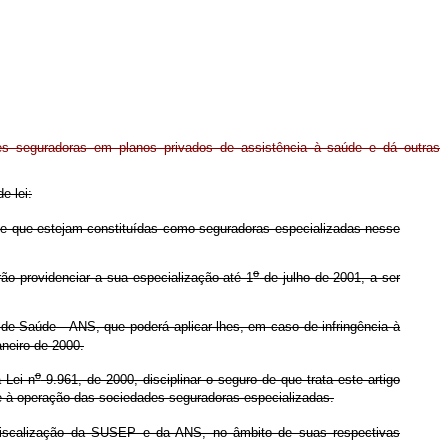
es seguradoras em planos privados de assistência à saúde e dá outras
e lei:
de que estejam constituídas como seguradoras especializadas nesse
o
ão providenciar a sua especialização até 1
de julho de 2001, a ser
de Saúde - ANS, que poderá aplicar-lhes, em caso de infringência à
aneiro de 2000.
o
 Lei n
9.961, de 2000, disciplinar o seguro de que trata este artigo
 à operação das sociedades seguradoras especializadas.
fiscalização da SUSEP e da ANS, no âmbito de suas respectivas