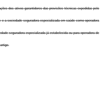
ções dos ativos garantidores das provisões técnicas expedidas pelo
de e a sociedade seguradora especializada em saúde como operadora
iedade seguradora especializada já estabelecida ou para operadora de
artigo.