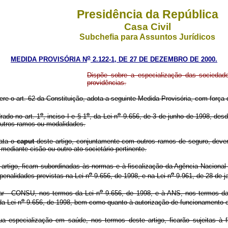
Presidência da República
Casa Civil
Subchefia para Assuntos Jurídicos
o
MEDIDA PROVISÓRIA N
2.122-1, DE 27 DE DEZEMBRO DE 2000.
Dispõe sobre a especialização das sociedad
providências.
ere o art. 62 da Constituição, adota a seguinte Medida Provisória, com força d
o
o
o
ado no art. 1
, inciso I e § 1
, da Lei n
9.656, de 3 de junho de 1998, des
outros ramos ou modalidades.
rata o
caput
deste artigo, conjuntamente com outros ramos de seguro, dever
ediante cisão ou outro ato societário pertinente.
tigo, ficam subordinadas às normas e à fiscalização da Agência Nacional 
o
o
penalidades previstas na Lei n
9.656, de 1998, e na Lei n
9.961, de 28 de j
o
r - CONSU, nos termos da Lei n
9.656, de 1998, e à ANS, nos termos da
o
da Lei n
9.656, de 1998, bem como quanto à autorização de funcionamento e
especialização em saúde, nos termos deste artigo, ficarão sujeitas à 