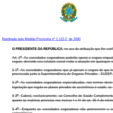
Reeditada pela Medida Provisória nº 2.122-2, de 2000
O PRESIDENTE DA REPÚBLICA
, no uso da atribuição que lhe conf
o
Art. 1
As sociedades seguradoras poderão operar o seguro enquadr
seguro, devendo seu estatuto social vedar a atuação em quaisquer 
o
§ 1
As sociedades seguradoras que já operam o seguro de que t
processada junto à Superintendência de Seguros Privados - SUSEP, m
o
§ 2
As sociedades seguradoras especializadas, nos termos deste ar
legislação que regula os planos privados de assistência à saúde, as 
o
§ 3
Caberá, exclusivamente, ao Conselho de Saúde Complementa
quanto às matérias previstas nos incisos I e IV do art. 35-A da referi
o
§ 4
Enquanto as sociedades seguradoras não promoverem a sua 
competências.