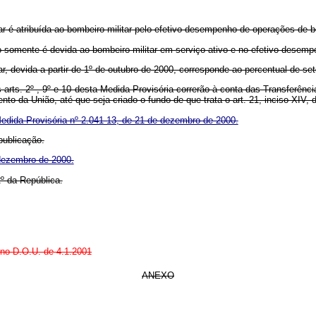
r é atribuída ao bombeiro-militar pelo efetivo desempenho de operações de bo
go somente é devida ao bombeiro-militar em serviço ativo e no efetivo desemp
r, devida a partir de 1º de outubro de 2000, corresponde ao percentual de set
. 2º , 9º e 10 desta Medida Provisória correrão à conta das Transferências 
 da União, até que seja criado o fundo de que trata o art. 21, inciso XIV, d
edida Provisória nº 2.041-13, de 21 de dezembro de 2000.
ublicação.
 dezembro de 2000.
 da República.
a no D.O.U. de 4.1.2001
ANEXO