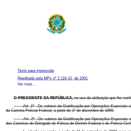
Texto para impressão
Reeditada pela MPv nº 2.116-15, de 2001
Ver mais...
O PRESIDENTE DA REPÚBLICA,
no uso da atribuição que lhe conf
Art. 1º Os valores da Gratificação por Operações Especiais a qu
da Carreira Policial Federal, a partir de 1º de dezembro de 1999.
Art. 2º Os valores da Gratificação por Operações Especiais a qu
das Carreiras de Delegado de Polícia do Distrito Federal e de Polícia Civil