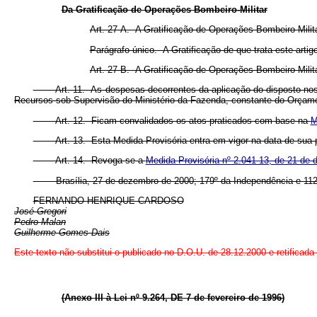
Da Gratificação de Operações Bombeiro-Militar
Art. 27-A. A Gratificação de Operações Bombeiro-Milita
Parágrafo único. A Gratificação de que trata este arti
Art. 27-B. A Gratificação de Operações Bombeiro-Milita
Art. 11. As despesas decorrentes da aplicação do disposto nos arts
Recursos sob Supervisão do Ministério da Fazenda, constante do Orçamento
Art. 12. Ficam convalidados os atos praticados com base na
M
Art. 13. Esta Medida Provisória entra em vigor na data de sua p
Art. 14. Revoga-se a
Medida Provisória nº 2.041-13, de 21 de
Brasília, 27 de dezembro de 2000; 179º da Independência e 112º
FERNANDO HENRIQUE CARDOSO
José Gregori
Pedro Malan
Guilherme Gomes Dais
Este texto não substitui o publicado no D.O.U. de 28.12.2000 e retificad
(Anexo III à Lei nº 9.264, DE 7 de fevereiro de 1996)