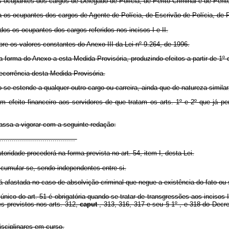
 ocupantes dos cargos de Delegado de Polícia, de Perito Criminal e de Perit
s ocupantes dos cargos de Agente de Polícia, de Escrivão de Polícia, de Pap
os os ocupantes dos cargos referidos nos incisos I e II.
obre os valores constantes do Anexo III da Lei nº 9.264, de 1996.
orma do Anexo a esta Medida Provisória, produzindo efeitos a partir de 1º
orrência desta Medida Provisória.
estende a qualquer outro cargo ou carreira, ainda que de natureza similar
o financeiro aos servidores de que tratam os arts. 1º e 2º que já perceb
ssa a vigorar com a seguinte redação:
.....................................
oridade procederá na forma prevista no art. 54, item I, desta Lei.
 cumular-se, sendo independentes entre si.
á afastada no caso de absolvição criminal que negue a existência do fato ou 
ico do art. 51 é obrigatória quando se tratar de transgressões aos incisos IX
es previstos nos arts. 312,
caput
, 313, 316, 317 e seu § 1º , e 318 do Decr
sciplinares em curso.