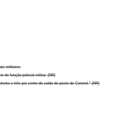
is militares.
 de função policial militar. (NR)
etenta e três por cento do soldo do posto de Coronel." (NR)