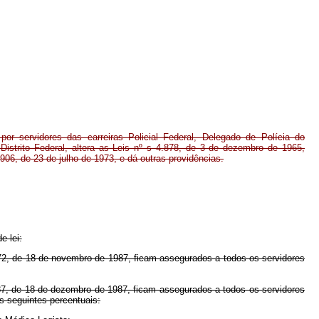
por servidores das carreiras Policial Federal, Delegado de Polícia do
o Distrito Federal, altera as Leis nº s 4.878, de 3 de dezembro de 1965,
906, de 23 de julho de 1973, e dá outras providências.
e lei:
2, de 18 de novembro de 1987, ficam assegurados a todos os servidores
, de 18 de dezembro de 1987, ficam assegurados a todos os servidores
os seguintes percentuais: