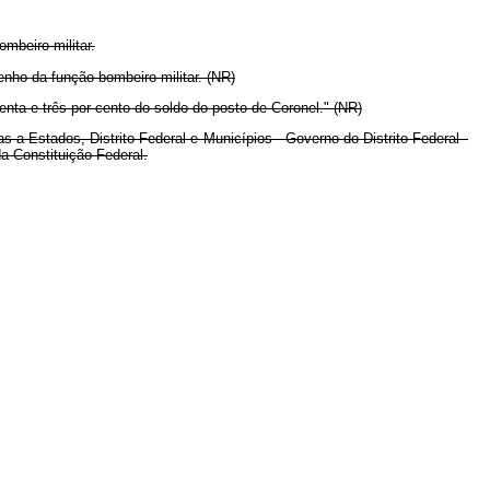
mbeiro-militar.
enho da função bombeiro-militar. (NR)
enta e três por cento do soldo do posto de Coronel." (NR)
a Estados, Distrito Federal e Municípios - Governo do Distrito Federal -
a Constituição Federal.