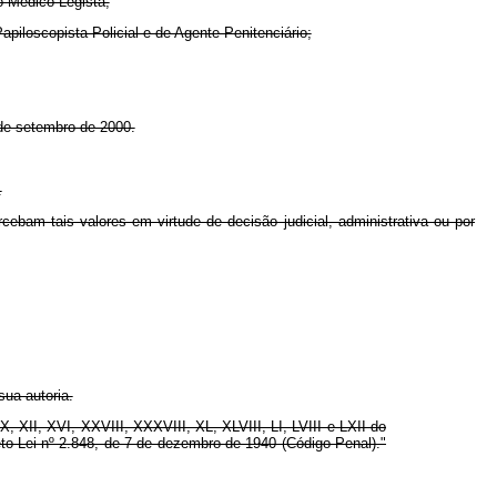
o Médico-Legista;
iloscopista Policial e de Agente Penitenciário;
 de setembro de 2000.
.
am tais valores em virtude de decisão judicial, administrativa ou por
sua autoria.
, XII, XVI, XXVIII, XXXVIII, XL, XLVIII, LI, LVIII e LXII do
eto-Lei nº 2.848, de 7 de dezembro de 1940 (Código Penal)."