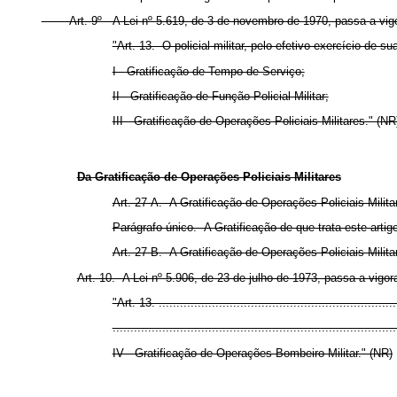
Art. 9º A Lei nº 5.619, de 3 de novembro de 1970, passa a vigor
"Art. 13. O policial militar, pelo efetivo exercício de s
I - Gratificação de Tempo de Serviço;
II - Gratificação de Função Policial Militar;
III - Gratificação de Operações Policiais Militares." (NR
Da Gratificação de Operações Policiais Militares
Art. 27-A. A Gratificação de Operações Policiais Militar
Parágrafo único. A Gratificação de que trata este artigo
Art. 27-B. A Gratificação de Operações Policiais Milita
Art. 10. A Lei nº 5.906, de 23 de julho de 1973, passa a vigo
"Art. 13. ....................................................................
................................................................................
IV - Gratificação de Operações Bombeiro-Militar." (NR)