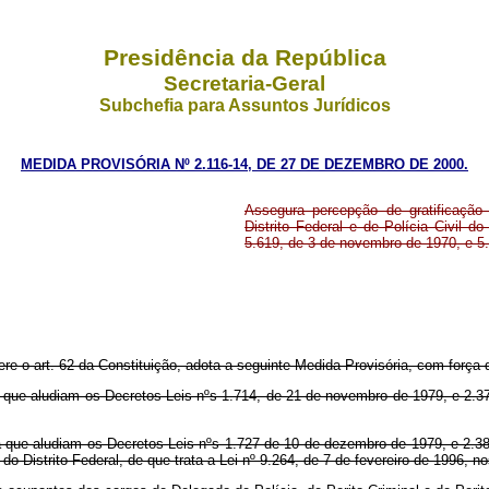
Presidência da República
Secretaria-Geral
Subchefia para Assuntos Jurídicos
MEDIDA PROVISÓRIA Nº 2.116-14, DE 27 DE DEZEMBRO DE 2000.
Assegura percepção de gratificação 
Distrito Federal e de Polícia Civil d
5.619, de 3 de novembro de 1970, e 5.
ere o art. 62 da Constituição, adota a seguinte Medida Provisória, com força d
e aludiam os Decretos-Leis nºs 1.714, de 21 de novembro de 1979, e 2.37
e aludiam os Decretos-Leis nºs 1.727 de 10 de dezembro de 1979, e 2.387
 do Distrito Federal, de que trata a Lei nº 9.264, de 7 de fevereiro de 1996, n