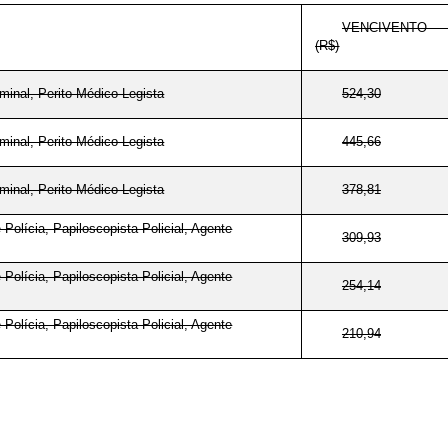
VENCIVENTO 
(R$)
iminal, Perito Médico-Legista
524,30
iminal, Perito Médico-Legista
445,66
iminal, Perito Médico-Legista
378,81
 Polícia, Papiloscopista Policial, Agente
309,93
 Polícia, Papiloscopista Policial, Agente
254,14
 Polícia, Papiloscopista Policial, Agente
210,94