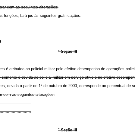
ar com as seguintes alterações:
uas funções, fará jus às seguintes gratificações:
)
"
Seção III
es é atribuída ao policial militar pelo efetivo desempenho de operações policia
 somente é devida ao policial militar em serviço ativo e no efetivo desempenho
res, devida a partir de 1º de outubro de 2000, corresponde ao percentual de s
rar com as seguintes alterações:
.........................
..........................
"
Seção III