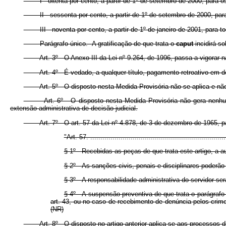
I - oitenta por cento, a partir de 1º de setembro de 2000, para os
II - sessenta por cento, a partir de 1º de setembro de 2000, para o
III - noventa por cento, a partir de 1º de janeiro de 2001, para tod
Parágrafo único. A gratificação de que trata o
caput
incidirá s
Art. 3º O Anexo III da Lei nº 9.264, de 1996, passa a vigorar na f
Art. 4º É vedado, a qualquer título, pagamento retroativo em dec
Art. 5º O disposto nesta Medida Provisória não se aplica e não se 
Art. 6º O disposto nesta Medida Provisória não gera nenhum efeit
extensão administrativa de decisão judicial.
Art. 7º O art. 57 da Lei nº 4.878, de 3 de dezembro de 1965, pa
"Art. 57. ...................................................................
§ 1º Recebidas as peças de que trata este artigo, a aut
§ 2º As sanções civis, penais e disciplinares poderão
§ 3º A responsabilidade administrativa do servidor ser
§ 4º A suspensão preventiva de que trata o parágrafo ún
art. 43, ou no caso de recebimento de denúncia pelos crim
(NR)
Art. 8º O disposto no artigo anterior aplica-se aos processos di