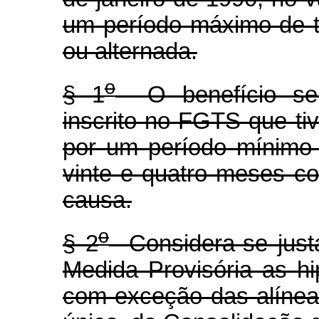
um período máximo de t
ou alternada.
o
§ 1
O benefício ser
inscrito no FGTS que ti
por um período mínimo
vinte e quatro meses c
causa.
o
§ 2
Considera-se justa
Medida Provisória as hi
com exceção das alíneas