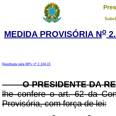
Pres
Subch
o
MEDIDA PROVISÓRIA N
2.
Reeditada pela MPv nº 2.104-15
O PRESIDENTE DA RE
lhe confere o art. 62 da Con
Provisória, com força de lei: