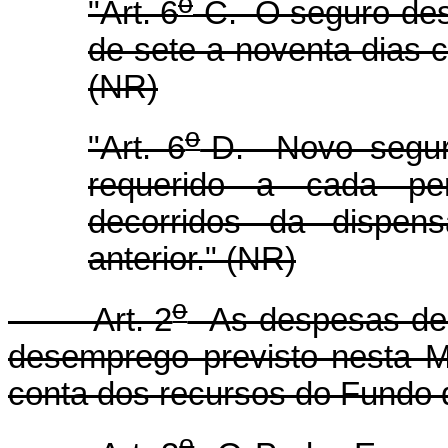
o
"Art. 6
-C. O seguro-des
de sete a noventa dias 
(NR)
o
"Art. 6
-D. Novo segur
requerido a cada pe
decorridos da dispens
anterior." (NR)
o
Art. 2
As despesas dec
desemprego previsto nesta M
conta dos recursos do Fundo 
o