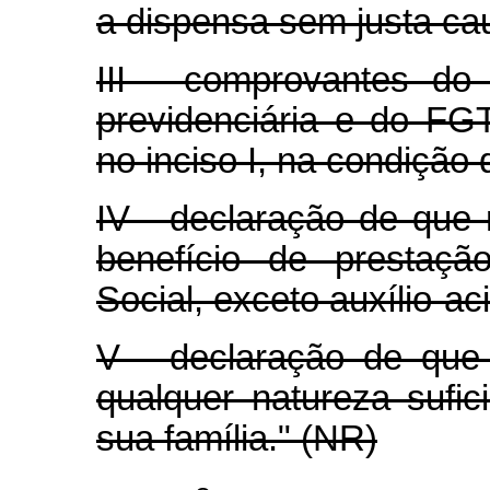
a dispensa sem justa ca
III - comprovantes do 
previdenciária e do FGT
no inciso I, na condiçã
IV - declaração de qu
benefício de prestaçã
Social, exceto auxílio-a
V - declaração de que
qualquer natureza sufi
sua família." (NR)