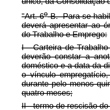
único, da Consolidação d
o
"Art. 6
-B. Para se habil
deverá apresentar ao ó
do Trabalho e Emprego:
I - Carteira de Trabalho
deverão constar a anot
doméstico e a data da 
o vínculo empregatíci
durante pelo menos qui
quatro meses;
II - termo de rescisão do