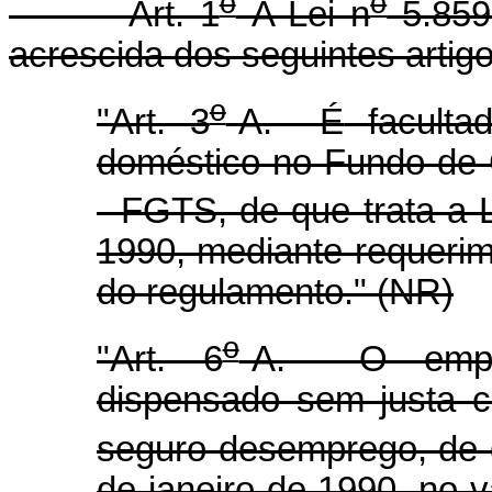
o
o
Art. 1
A Lei n
5.859
acrescida dos seguintes artigo
o
"Art. 3
-A. É
facult
doméstico no Fundo de 
- FGTS, de que trata a 
1990, mediante requeri
do regulamento." (NR)
o
"Art. 6
-A. O empre
dispensado sem justa c
seguro-desemprego, de q
de janeiro de 1990, no v