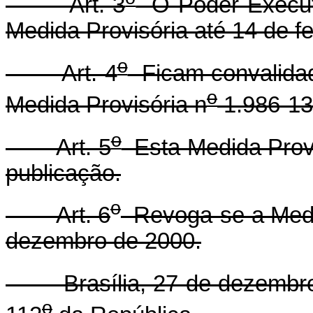
Art. 3
O Poder Executi
Medida Provisória até 14 de f
o
Art. 4
Ficam convalidad
o
Medida Provisória n
1.986-13
o
Art. 5
Esta Medida Provi
publicação.
o
Art. 6
Revoga-se a Medi
dezembro de 2000.
Brasília, 27 de dezembro 
o