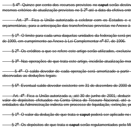
o
§ 4
Quinze por cento dos recursos previstos no
caput
serão destin
o
mesmos critérios de atualização previstos no § 2
até a data da efetiva ent
o
Art. 3
Fica a União autorizada a celebrar com os Estados e com 
orçamentárias, para a antecipação das transferências previstas no Anexo 
o
§ 1
O limite para cada uma daquelas unidades da federação será prop
o
de 1999, em cumprimento ao Anexo à Lei Complementar n
87, de 1996.
o
§ 2
Os créditos a que se refere este artigo serão utilizados, exclusi
o
§ 3
Nas operações de que trata este artigo, incidirão atualização mo
o
§ 4
O saldo devedor de cada operação será amortizado a partir 
observadas as deduções legais.
o
§ 5
Eventual saldo devedor existente em 31 de dezembro de 2000 deve
o
Art. 4
Fica a União autorizada a, até 30 de junho de 2001, deduzir
valor de depósitos efetuados na Conta Única do Tesouro Nacional, até a
entidades da Administração indireta em processo de liquidação, extinção, pr
o
§ 1
O valor da dedução de que trata o
caput
poderá ser aplicado no 
o
§ 2
Os depósitos de que trata o
caput
serão regulamentados pelo Min