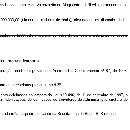
o Fundamental e de Valorização do Magistério (FUNDEF), aplicando-se os
00.000,00 (oitocentos milhões de reais), observadas as disponibilidades
utubro de 1999, referentes aos períodos de competência de janeiro a agosto
 ano,
pro rata temporis
.
o
deração, conforme previsto no Anexo à Lei Complementar n
87, de 1996,
o
com os acréscimos previstos no § 3
.
o
mento celebrados ao amparo da Lei n
9.496, de 11 de setembro de 1997, o
ar indenizações de demissões de servidores da Administração direta e de
 cada mês, a quatro por cento da Receita Líquida Real - RLR mensal.