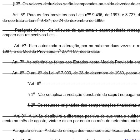
o
§ 3
Os valores deduzidos serão incorporados ao saldo devedor do co
o
os
Art. 5
Para os fins previstos nas Leis n
9.496, de 1997, e 8.727, 
o
de que trata a Lei n
9.424, de 24 de dezembro de 1996.
Parágrafo único. Os cálculos de que trata o
caput
poderão retroagi
amparo das respectivas Leis.
o
Art. 6
Fica autorizada a alteração, por no máximo duas vezes e re
o
1997, e da Medida Provisória n
2.044-59, desta data.
o
Art. 7
As referências feitas aos Estados nesta Medida Provisória ent
o
o
o
Art. 8
O art. 8
da Lei n
7.990, de 28 de dezembro de 1989, passa a
o
"Art. 8
...........................................................................
o
§ 1
Não se aplica a vedação constante do
caput
no pagamen
o
§ 2
Os recursos originários das compensações financeiras a q
o
Art. 9
A União distribuirá a diferença positiva de que trata o subi
cento no mês de agosto, vinte e cinco por cento no mês de setembro, vint
Parágrafo único. A data de entrega dos recursos será fixada pela Secre