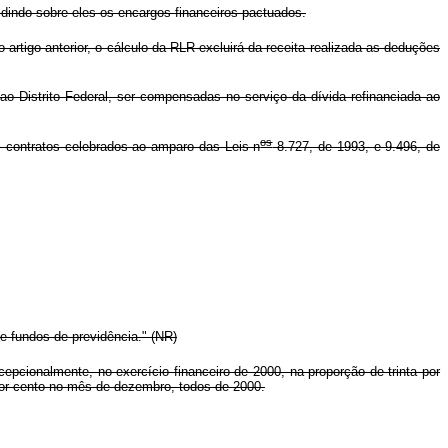
idindo sobre eles os encargos financeiros pactuados.
 artigo anterior, o cálculo da RLR excluirá da receita realizada as deduções
ao Distrito Federal, ser compensadas no serviço da dívida refinanciada ao
os
s contratos celebrados ao amparo das Leis n
8.727, de 1993, e 9.496, de
e fundos de previdência." (NR)
epcionalmente, no exercício financeiro de 2000, na proporção de trinta por
por cento no mês de dezembro, todos de 2000.