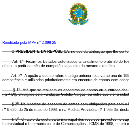
Reeditada pela MPv nº 2.098-25
O PRESIDENTE DA REPÚBLICA
, no uso da atribuição que lhe confe
o
Art. 1
Ficam os Estados autorizados a, anualmente e até 28 de fever
efeitos a partir do mês de competência janeiro do mesmo exercício.
o
Art. 2
A opção a que se refere o artigo anterior relativa ao ano de 19
competência e utilizadas prioritariamente em encontro de contas com obrig
o
§ 1
Até que se realizem os encontros de contas ou a entrega dos r
(IGP-DI), divulgado pela Fundação Getúlio Vargas, ou outro que vier a subst
o
§ 2
Na hipótese de encontro de contas com obrigações para com o INS
o
o
n
9.639, de 25 de maio de 1998, e na Medida Provisória n
1.985-35, desta
o
§ 3
O rateio da quota parte municipal dos recursos previstos no
ca
Interestadual e Intermunicipal e de Comunicações - ICMS de 1998, e será en