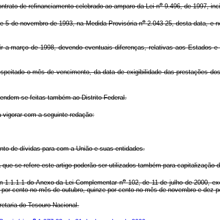
o
ntrato de refinanciamento celebrado ao amparo da Lei n
9.496, de 1997, inc
o
de 5 de novembro de 1993, na Medida Provisória n
2.043-25, desta data, e no
r a março de 1998, devendo eventuais diferenças, relativas aos Estados e 
speitado o mês de vencimento, da data de exigibilidade das prestações do
endem-se feitas também ao Distrito Federal.
 vigorar com a seguinte redação:
to de dívidas para com a União e suas entidades.
ue se refere este artigo poderão ser utilizados também para capitalização d
o
tem 1.1.1.1 do Anexo da Lei Complementar n
102, de 11 de julho de 2000, exc
e por cento no mês de outubro, quinze por cento no mês de novembro e dez 
taria do Tesouro Nacional.
o