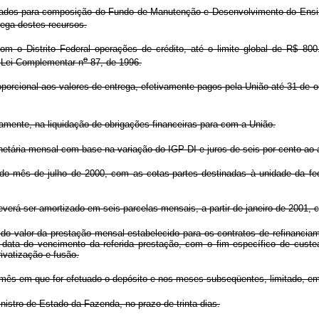
ados para composição do Fundo de Manutenção e Desenvolvimento do Ensin
rega destes recursos.
o Distrito Federal operações de crédito, até o limite global de R$ 800.0
o
à Lei Complementar n
87, de 1996.
orcional aos valores de entrega, efetivamente pagos pela União até 31 de o
vamente, na liquidação de obrigações financeiras para com a União.
netária mensal com base na variação do IGP-DI e juros de seis por cento ao
do mês de julho de 2000, com as cotas-partes destinadas à unidade da fe
rá ser amortizado em seis parcelas mensais, a partir de janeiro de 2001, 
 do valor da prestação mensal estabelecido para os contratos de refinancia
 data do vencimento da referida prestação, com o fim específico de custe
ivatização e fusão.
mês em que for efetuado o depósito e nos meses subseqüentes, limitado, em
istro de Estado da Fazenda, no prazo de trinta dias.