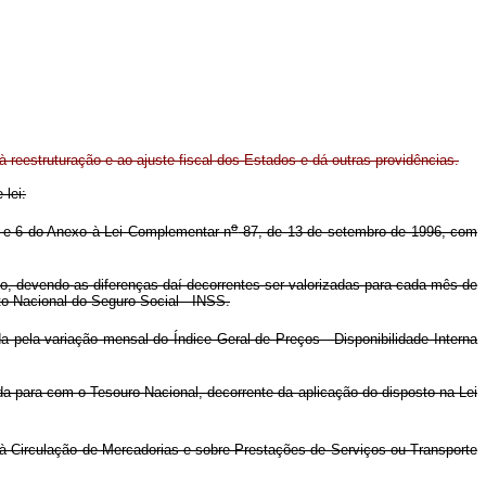
 à reestruturação e ao ajuste fiscal dos Estados e dá outras providências.
 lei:
o
.4 e 6 do Anexo à Lei Complementar n
87, de 13 de setembro de 1996, com
cio, devendo as diferenças daí decorrentes ser valorizadas para cada mês de
to Nacional do Seguro Social - INSS.
pela variação mensal do Índice Geral de Preços - Disponibilidade Interna
da para com o Tesouro Nacional, decorrente da aplicação do disposto na Lei
 à Circulação de Mercadorias e sobre Prestações de Serviços ou Transporte