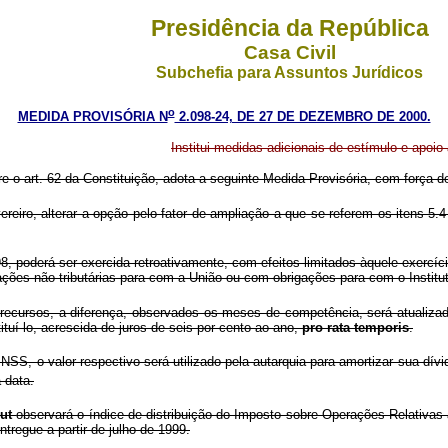
Presidência da República
Casa Civil
Subchefia para Assuntos Jurídicos
o
MEDIDA PROVISÓRIA N
2.098-24, DE 27 DE DEZEMBRO DE 2000.
Institui medidas adicionais de estímulo e apoio
re o art. 62 da Constituição, adota a seguinte Medida Provisória, com força de
eiro, alterar a opção pelo fator de ampliação a que se referem os itens 5
98, poderá ser exercida retroativamente, com efeitos limitados àquele exercí
ações não tributárias para com a União ou com obrigações para com o Institu
ecursos, a diferença, observados os meses de competência, será atualizada 
ituí-lo, acrescida de juros de seis por cento ao ano,
pro rata temporis
.
S, o valor respectivo será utilizado pela autarquia para amortizar sua dívi
 data.
put
observará o índice de distribuição do Imposto sobre Operações Relativas
tregue a partir de julho de 1999.