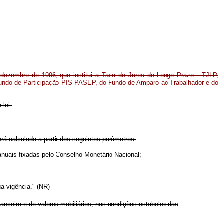
dezembro de 1996, que institui a Taxa de Juros de Longo Prazo - TJLP,
undo de Participação PIS-PASEP, do Fundo de Amparo ao Trabalhador e do
 lei:
rá calculada a partir dos seguintes parâmetros:
nuais fixadas pelo Conselho Monetário Nacional;
a vigência." (NR)
nceiro e de valores mobiliários, nas condições estabelecidas