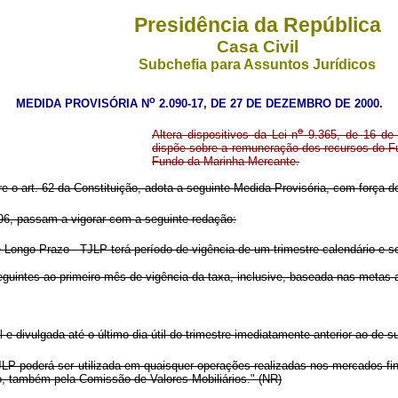
Presidência da República
Casa Civil
Subchefia para Assuntos Jurídicos
o
MEDIDA PROVISÓRIA N
2.090-17, DE 27 DE DEZEMBRO DE 2000.
o
Altera dispositivos da Lei n
9.365, de 16 de 
dispõe sobre a remuneração dos recursos do F
Fundo da Marinha Mercante.
re o art. 62 da Constituição, adota a seguinte Medida Provisória, com força de
6, passam a vigorar com a seguinte redação:
Longo Prazo - TJLP terá período de vigência de um trimestre-calendário e se
uintes ao primeiro mês de vigência da taxa, inclusive, baseada nas metas a
 divulgada até o último dia útil do trimestre imediatamente anterior ao de su
LP poderá ser utilizada em quaisquer operações realizadas nos mercados fina
o, também pela Comissão de Valores Mobiliários." (NR)