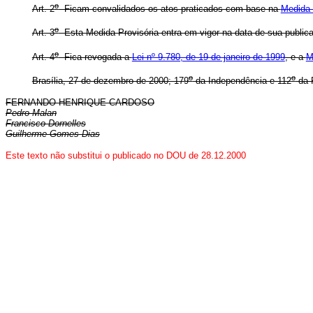
o
Art. 2
Ficam convalidados os atos praticados com base na
Medida 
o
Art. 3
Esta Medida Provisória entra em vigor na data de sua public
o
Art. 4
Fica revogada a
Lei nº 9.780, de 19 de janeiro de 1999
, e a
M
o
o
Brasília, 27 de dezembro de 2000; 179
da Independência e 112
da 
FERNANDO HENRIQUE CARDOSO
Pedro Malan
Francisco Dornelles
Guilherme Gomes Dias
Este texto não substitui o publicado no DOU de 28.12.2000