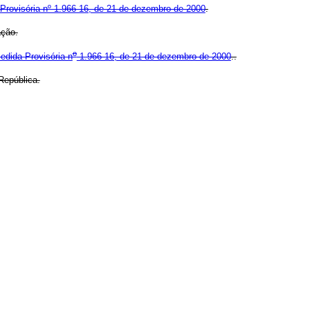
Provisória nº 1.966-16, de 21 de dezembro de 2000
.
ação.
o
edida Provisória n
1.966-16, de 21 de dezembro de 2000
..
República.