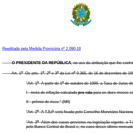
Reeditada pela Medida Provisória nº 2.090-18
O PRESIDENTE DA REPÚBLICA
, no uso da atribuição que lhe confe
o
o
o
o
o
Art. 1
Os arts. 1
, 2
e 3
da Lei n
9.365, de 16 de dezembro de 199
o
o
"Art. 1
A partir de 1
de outubro de 1999, a Taxa de Juros de 
I - meta de inflação calculada
pro rata
para os doze meses seg
II - prêmio de risco." (NR)
o
"Art. 2
A TJLP será fixada pelo Conselho Monetário Nacional e
o
"Art. 3
Além dos casos previstos na legislação vigente, a TJ
pelo Banco Central do Brasil e, no caso desse último mercad