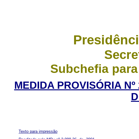
Presidênci
Secre
Subchefia para
MEDIDA PROVISÓRIA Nº 
D
Texto para impressão