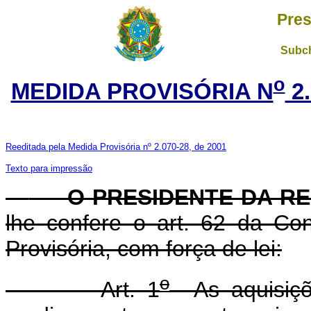
Pres
Subch
o
MEDIDA PROVISÓRIA N
2.
Reeditada pela Medida Provisória nº 2.070-28, de 2001
Texto para impressão
O PRESIDENTE DA R
lhe confere o art. 62 da Con
Provisória, com força de lei:
o
Art. 1
As aquisiçõe