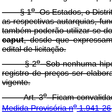
o
§ 1
Os Estados, o Distri
as respectivas autarquias, fu
também poderão utilizar-se do
caput
, desde que expressame
edital de licitação.
o
§ 2
Sob nenhuma hipóte
registro de preços ser elabo
vigente.
o
Art. 3
Ficam convalidad
o
Medida Provisória n
1.941-26