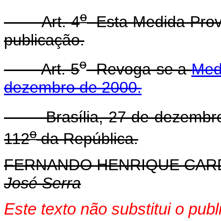
o
Art. 4
Esta Medida Provi
publicação.
o
Art. 5
Revoga-se a
Med
dezembro de 2000.
Brasília, 27 de dezembro
o
112
da República.
FERNANDO HENRIQUE CA
José Serra
Este texto não substitui o pu