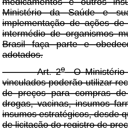
medicamentos e outros insu
Ministério da Saúde e sua
implementação de ações de 
intermédio de organismos mul
Brasil faça parte e obedec
adotados.
o
Art. 2
O Ministério 
vinculados poderão utilizar re
de preços para compras de ma
drogas, vacinas, insumos fa
insumos estratégicos, desde que
de licitação do registro de pre