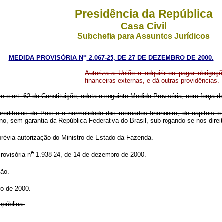
Presidência da República
Casa Civil
Subchefia para Assuntos Jurídicos
o
MEDIDA PROVISÓRIA N
2.067-25, DE 27 DE DEZEMBRO DE 2000.
Autoriza a União a adquirir ou pagar obrigaçõ
financeiras externas, e dá outras providências.
re o art. 62 da Constituição, adota a seguinte Medida Provisória, com força de
ditícias do País e a normalidade dos mercados financeiro, de capitais e d
rno, sem garantia da República Federativa do Brasil, sub-rogando-se nos direi
 prévia autorização do Ministro de Estado da Fazenda.
o
ovisória n
1.938-24, de 14 de dezembro de 2000.
ção.
o de 2000.
pública.