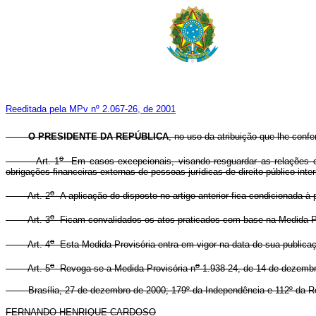
Reeditada pela MPv nº 2.067-26, de 2001
O PRESIDENTE DA REPÚBLICA
, no uso da atribuição que lhe confe
o
Art. 1
Em casos excepcionais, visando resguardar as relações cre
obrigações financeiras externas de pessoas jurídicas de direito público inte
o
Art. 2
A aplicação do disposto no artigo anterior fica condicionada à
o
Art. 3
Ficam convalidados os atos praticados com base na Medida Pr
o
Art. 4
Esta Medida Provisória entra em vigor na data de sua publica
o
o
Art. 5
Revoga-se a Medida Provisória n
1.938-24, de 14 de dezembr
Brasília, 27 de dezembro de 2000; 179º da Independência e 112º da Re
FERNANDO HENRIQUE CARDOSO