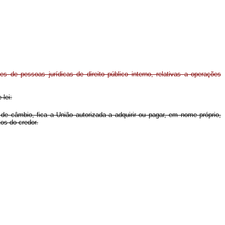
es de pessoas jurídicas de direito público interno, relativas a operações
 lei:
e câmbio, fica a União autorizada a adquirir ou pagar, em nome próprio,
tos do credor.