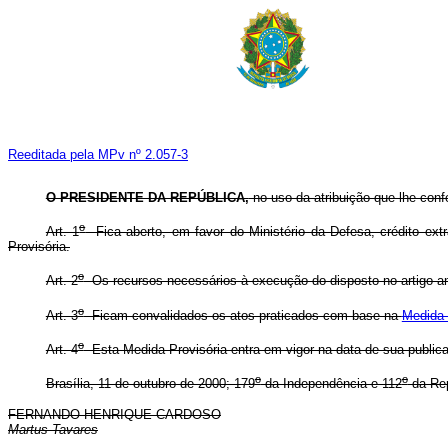
Reeditada pela MPv nº 2.057-3
O PRESIDENTE DA REPÚBLICA,
no uso da atribuição que lhe conf
o
Art. 1
Fica aberto, em favor do Ministério da Defesa, crédito ext
Provisória.
o
Art. 2
Os recursos necessários à execução do disposto no artigo ant
o
Art. 3
Ficam convalidados os atos praticados com base na
Medida 
o
Art. 4
Esta Medida Provisória entra em vigor na data de sua public
o
o
Brasília, 11 de outubro de 2000; 179
da Independência e 112
da Rep
FERNANDO HENRIQUE CARDOSO
Martus Tavares