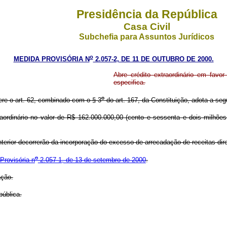
Presidência da República
Casa Civil
Subchefia para Assuntos Jurídicos
o
MEDIDA PROVISÓRIA N
2.057-2, DE 11 DE OUTUBRO DE 2000.
Abre crédito extraordinário em favo
especifica.
o
ere o art. 62, combinado com o § 3
do art. 167, da Constituição, adota a seg
raordinário no valor de R$ 162.000.000,00 (cento e sessenta e dois milhõ
erior decorrerão da incorporação do excesso de arrecadação de receitas di
o
Provisória n
2.057-1, de 13 de setembro de 2000
.
ação.
ública.