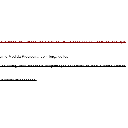
r Ministério da Defesa, no valor de R$ 162.000.000,00, para os fins que
uinte Medida Provisória, com força de lei:
es de reais), para atender à programação constante do Anexo desta Medida
retamente arrecadadas.