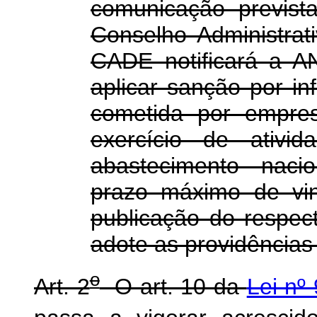
comunicação previs
Conselho Administra
CADE notificará a A
aplicar sanção por i
cometida por empres
exercício de ativi
abastecimento naci
prazo máximo de vin
publicação do respec
adote as providências
o
Art. 2
O art. 10 da
Lei nº