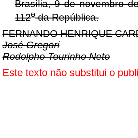
Brasília, 9 de novembro d
o
112
da República.
FERNANDO HENRIQUE CA
José Gregori
Rodolpho Tourinho Neto
Este texto não substitui o pu