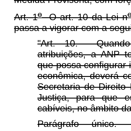
o
Art. 1
O art. 10 da Lei n
passa a vigorar com a segu
"Art. 10. Quando
atribuições, a ANP 
que possa configurar 
econômica, deverá c
Secretaria de Direito
Justiça, para que e
cabíveis, no âmbito da
Parágrafo único.