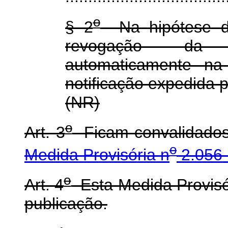
o
§ 2
Na hipótese do
revogação da a
automaticamente na
notificação expedida 
(NR)
o
Art. 3
Ficam convalidados
o
Medida Provisória n
2.056-
o
Art. 4
Esta Medida Provisór
publicação.