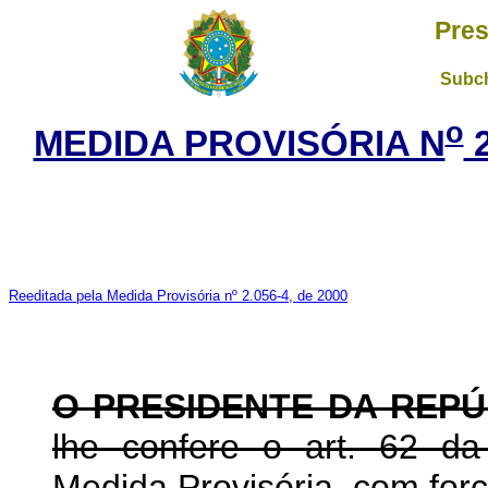
Pres
Subch
o
MEDIDA PROVISÓRIA N
2
Reeditada pela Medida Provisória nº 2.056-4, de 2000
O PRESIDENTE DA REPÚ
lhe confere o art. 62 da
Medida Provisória, com força