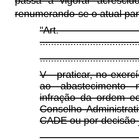
passa a vigorar acrescid
renumerando-se o atual par
"Ar
...................................
...................................
V - praticar, no exerc
ao abastecimento n
infração da ordem e
Conselho Administra
CADE ou por decisão j
...................................