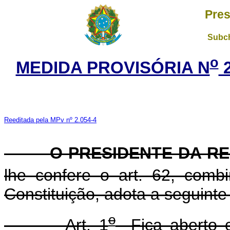
Pres
Subch
o
MEDIDA PROVISÓRIA N
2
Reeditada pela MPv nº 2.054-4
O PRESIDENTE DA RE
lhe confere o art. 62, com
Constituição, adota a seguinte
o
Art. 1
Fica aberto cr