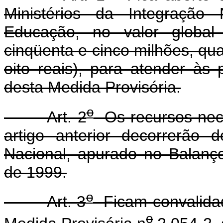
Ministérios da Integração
Educação, no valor global
cinqüenta e cinco milhões, qua
oito reais), para atender à
desta Medida Provisória.
o
Art. 2
Os recursos nece
artigo anterior decorrerão 
Nacional, apurado no Balanço
de 1999.
o
Art. 3
Ficam convalidad
o