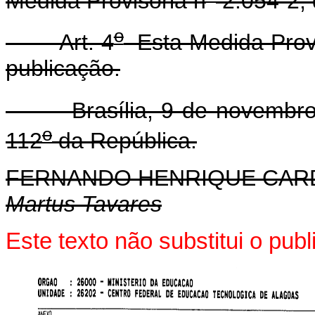
Medida Provisória n
2.054-2, 
o
Art. 4
Esta Medida Provi
publicação.
Brasília, 9 de novembro 
o
112
da República.
FERNANDO HENRIQUE CA
Martus Tavares
Este texto não substitui o pu