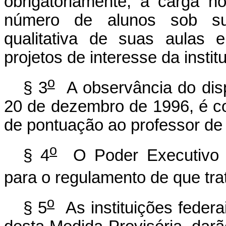
obrigatoriamente, a carga h
número de alunos sob sua
qualitativa de suas aulas 
projetos de interesse da instit
o
§ 3
A observância do disp
20 de dezembro de 1996, é con
de pontuação ao professor de 
o
§ 4
O Poder Executivo es
para o regulamento de que tra
o
§ 5
As instituições federa