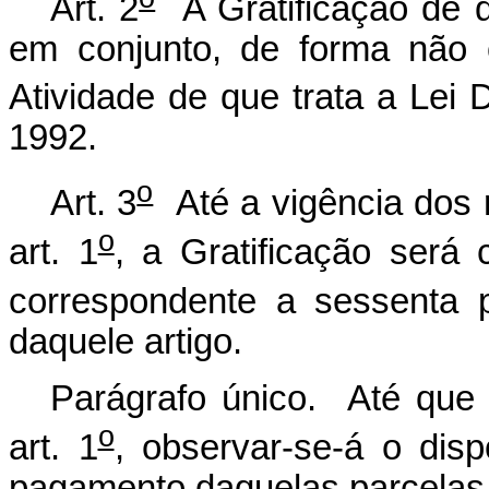
Art. 2
A Gratificação de qu
em conjunto, de forma não 
Atividade de que trata a Lei 
1992.
o
Art. 3
Até a vigência dos 
o
art. 1
, a Gratificação ser
correspondente a sessenta p
daquele artigo.
Parágrafo único. Até que s
o
art. 1
, observar-se-á o dis
pagamento daquelas parcelas