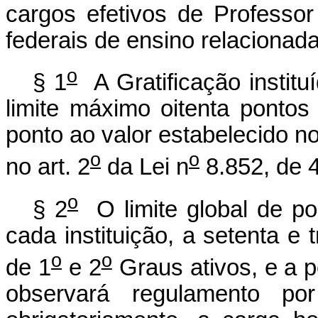
cargos efetivos de Professor
federais de ensino relacionad
o
§ 1
A Gratificação instit
limite máximo oitenta pontos
ponto ao valor estabelecido no
o
o
no art. 2
da Lei n
8.852, de 4
o
§ 2
O limite global de p
cada instituição, a setenta e
o
o
de 1
e 2
Graus ativos, e a p
observará regulamento por 