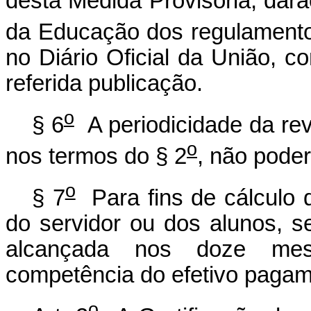
desta Medida Provisória, darã
da Educação dos regulamentos
no Diário Oficial da União, co
referida publicação.
o
§ 6
A periodicidade da rev
o
nos termos do § 2
, não poder
o
§ 7
Para fins de cálculo d
do servidor ou dos alunos, 
alcançada nos doze mese
competência do efetivo pagam
o