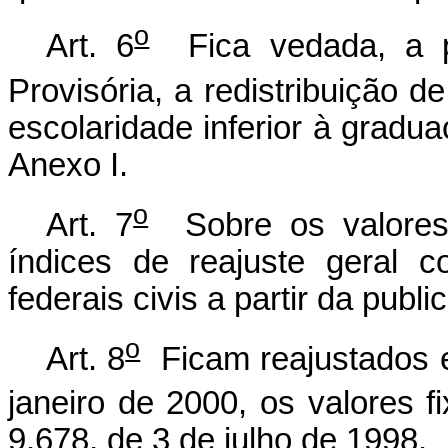
o
Art. 6
Fica vedada, a pa
Provisória, a redistribuição d
escolaridade inferior à gradua
Anexo I.
o
Art. 7
Sobre os valores f
índices de reajuste geral c
federais civis a partir da publ
o
Art. 8
Ficam reajustados em
janeiro de 2000, os valores 
9.678, de 3 de julho de 1998.