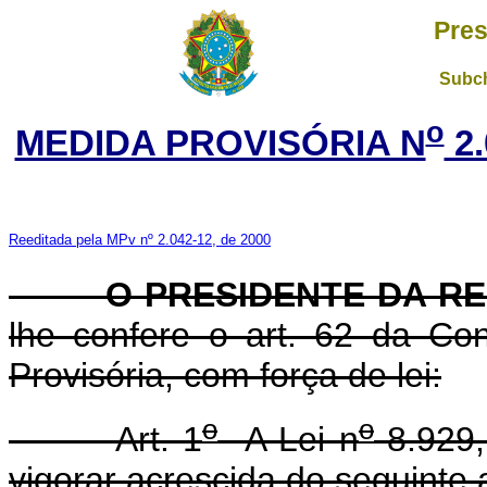
Pres
Subch
o
MEDIDA PROVISÓRIA N
2.
Reeditada pela MPv nº 2.042-12, de 2000
O PRESIDENTE DA RE
lhe confere o art. 62 da Con
Provisória, com força de lei:
o
o
Art. 1
A Lei n
8.929,
vigorar acrescida do seguinte a