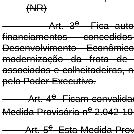
(NR)
o
Art. 3
Fica autor
financiamentos conced
Desenvolvimento Econôm
modernização da frota de t
associados e colheitadeiras,
pelo Poder Executivo.
o
Art. 4
Ficam convalidad
o
Medida Provisória n
2.042-10,
o
Art. 5
Esta Medida Provi