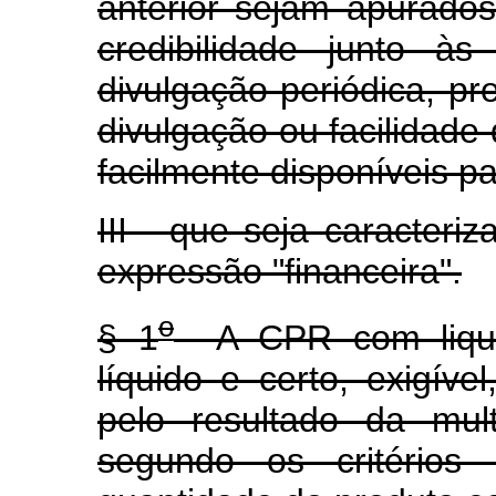
anterior sejam apurados
credibilidade junto às
divulgação periódica, pr
divulgação ou facilidade
facilmente disponíveis pa
III - que seja caracter
expressão "financeira".
o
§ 1
A CPR com liquida
líquido e certo, exigív
pelo resultado da mul
segundo os critérios 