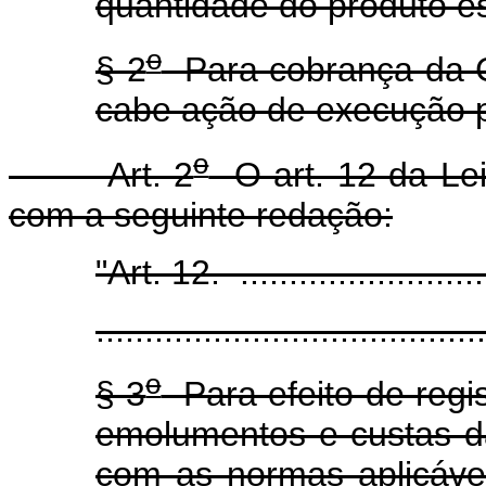
quantidade do produto es
o
§ 2
Para cobrança da C
cabe ação de execução po
o
Art. 2
O art. 12 da Lei
com a seguinte redação:
"Art. 12. ...........................
........................................
o
§ 3
Para efeito de regis
emolumentos e custas d
com as normas aplicávei