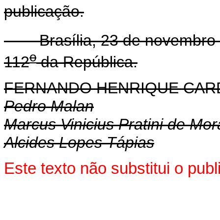
publicação.
Brasília, 23 de novembro 
o
112
da República.
FERNANDO HENRIQUE CA
Pedro Malan
Marcus Vinicius Pratini de Mo
Alcides Lopes Tápias
Este texto não substitui o pu