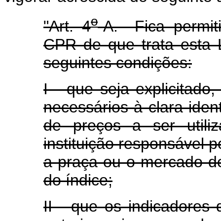
o
"Art. 4
-A. Fica permiti
CPR de que trata esta 
seguintes condições:
I - que seja explicitado
necessários à clara iden
de preços a ser utili
instituição responsável 
a praça ou o mercado d
do índice;
II - que os indicadores 