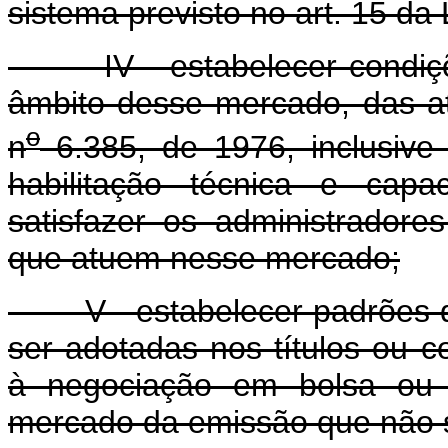
sistema previsto no art. 15 da 
IV - estabelecer condições
âmbito desse mercado, das ati
o
n
6.385, de 1976, inclusive 
habilitação técnica e capa
satisfazer os administrador
que atuem nesse mercado;
V - estabelecer padrões de
ser adotadas nos títulos ou c
à negociação em bolsa ou 
mercado da emissão que não s