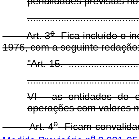
penalidades previstas no 
......................................
o
Art. 3
Fica incluído o inc
1976, com a seguinte redação
"Art. 15. ............................
........................................
VI - as entidades de 
operações com valores mo
o
Art. 4
Ficam convalidad
o