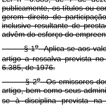
publicamente, os títulos ou co
gerem direito de participaç
inclusive resultante de prest
advêm do esforço do empreend
o
§ 1
Aplica-se aos valor
artigo a ressalva prevista no 
6.385, de 1976.
o
§ 2
Os emissores dos v
artigo, bem como seus adminis
se à disciplina prevista na