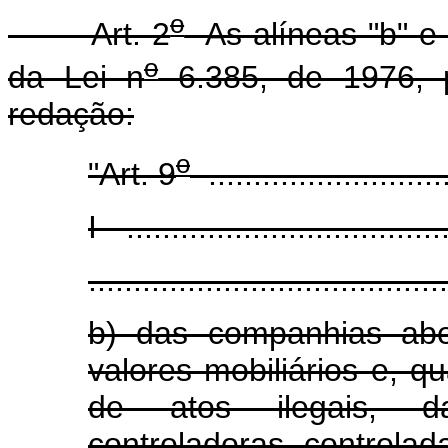
o
Art. 2
As alíneas "b" e "g
o
da Lei n
6.385, de 1976, 
redação:
o
"Art. 9
............................
I - ...................................
........................................
b) das companhias abe
valores mobiliários e, 
de atos ilegais, da
controladoras, controlad