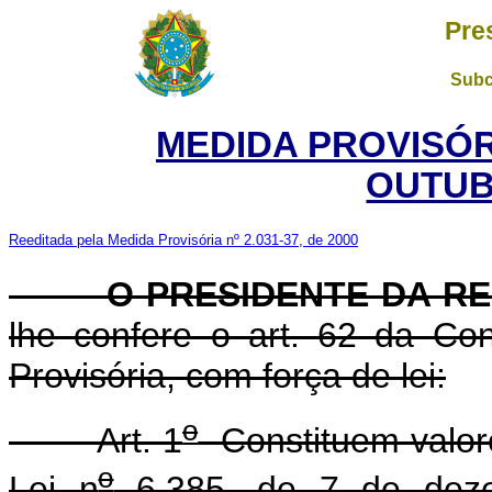
Pre
Subc
MEDIDA PROVISÓR
OUTUB
Reeditada pela Medida Provisória nº 2.031-37, de 2000
O PRESIDENTE DA RE
lhe confere o art. 62 da Con
Provisória, com força de lei:
o
Art. 1
Constituem valore
o
Lei n
6.385, de 7 de deze