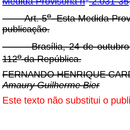
Medida Provisória n
2.031-35,
o
Art. 5
Esta Medida Provi
publicação.
Brasília, 24 de outubro 
o
112
da República.
FERNANDO HENRIQUE CA
Amaury Guilherme Bier
Este texto não substitui o pu