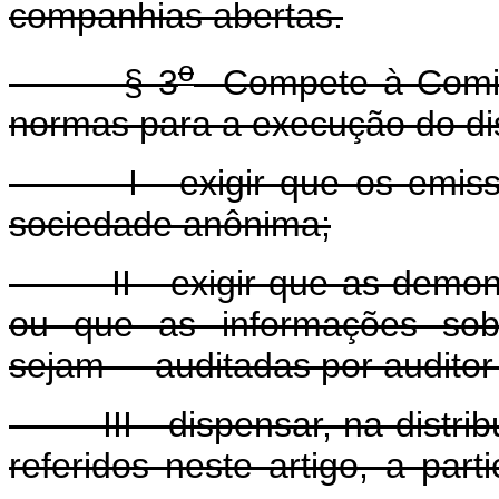
companhias abertas.
o
§ 3
Compete à Comiss
normas para a execução do dis
I - exigir que os emissor
sociedade anônima;
II - exigir que as demonst
ou que as informações sob
sejam auditadas por auditor 
III - dispensar, na distribui
referidos neste artigo, a par