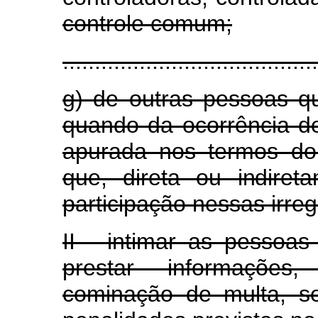
controle comum;
........................................
g) de outras pessoas qua
quando da ocorrência de
apurada nos termos do 
que, direta ou indiret
participação nessas irreg
II - intimar as pessoas 
prestar informações
cominação de multa, s