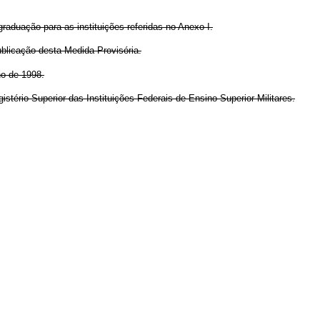
raduação para as instituições referidas no Anexo I.
publicação desta Medida Provisória.
ho de 1998.
stério Superior das Instituições Federais de Ensino Superior Militares.