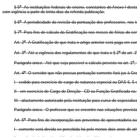
o
§ 5
As instituições federais de ensino, constantes do Anexo I dest
com vigência a partir de trinta dias da referida publicação.
o
§ 6
A periodicidade da revisão da pontuação dos professores, nos 
o
§ 7
Para fins de cálculo da Gratificação nos meses de férias do s
o
Art. 2
A Gratificação de que trata o artigo anterior será paga em co
o
o
Art. 3
Até a vigência dos regulamentos de que trata o § 2
do art. 1
o
Parágrafo único. Até que seja possível o cálculo previsto no art. 1
,
o
Art. 4
O servidor que não possua pontuação somente fará jus à Grat
I - cedido para exercício de cargo de natureza especial ou DAS 6, 5 
II - em exercício de Cargo de Direção - CD ou Função Gratificada na p
III - afastamento autorizado pela instituição para curso de especiali
Parágrafo único. O professor que se encontre nas situações previst
o
Art. 5
Para fins de incorporação aos proventos de aposentadoria ou 
I - somente será devida se percebida há pelo menos dois anos de ati