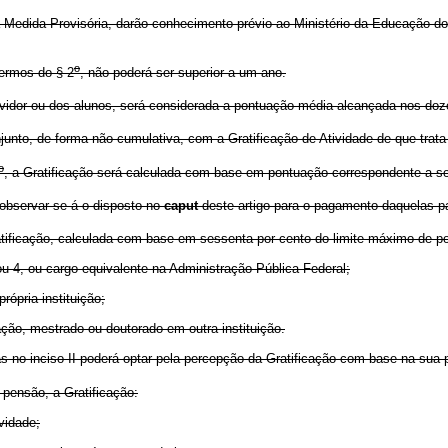
a Medida Provisória, darão conhecimento prévio ao Ministério da Educação do
o
termos do § 2
, não poderá ser superior a um ano.
ervidor ou dos alunos, será considerada a pontuação média alcançada nos do
njunto, de forma não cumulativa, com a Gratificação de Atividade de que trata
o
, a Gratificação será calculada com base em pontuação correspondente a ses
 observar-se-á o disposto no
caput
deste artigo para o pagamento daquelas p
ificação, calculada com base em sessenta por cento do limite máximo de po
ou 4, ou cargo equivalente na Administração Pública Federal;
rópria instituição;
zação, mestrado ou doutorado em outra instituição.
as no inciso II poderá optar pela percepção da Gratificação com base na sua
pensão, a Gratificação:
vidade;