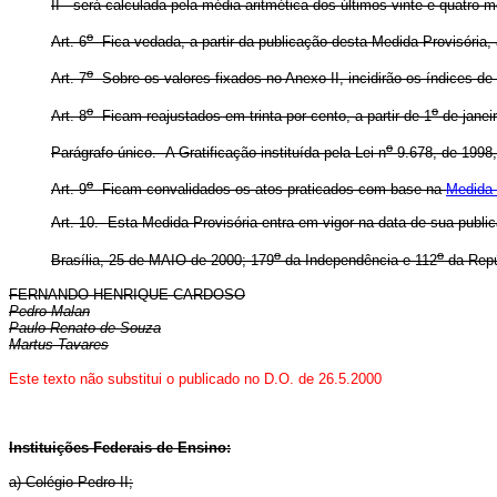
II - será calculada pela média aritmética dos últimos vinte e quatro 
o
Art. 6
Fica vedada, a partir da publicação desta Medida Provisória, 
o
Art. 7
Sobre os valores fixados no Anexo II, incidirão os índices de 
o
o
Art. 8
Ficam reajustados em trinta por cento, a partir de 1
de janei
o
Parágrafo único. A Gratificação instituída pela Lei n
9.678, de 1998,
o
Art. 9
Ficam convalidados os atos praticados com base na
Medida 
Art. 10. Esta Medida Provisória entra em vigor na data de sua publi
o
o
Brasília, 25 de MAIO de 2000; 179
da Independência e 112
da Repú
FERNANDO HENRIQUE CARDOSO
Pedro Malan
Paulo Renato de Souza
Martus Tavares
Este texto não substitui o publicado no D.O. de 26.5.2000
Instituições Federais de Ensino:
a) Colégio Pedro II;