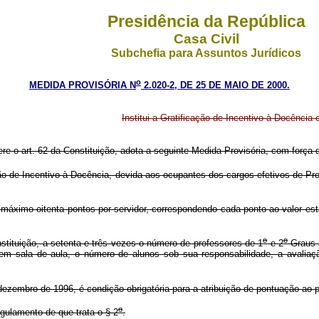
Presidência da República
Casa Civil
Subchefia para Assuntos Jurídicos
o
MEDIDA PROVISÓRIA N
2.020-2, DE 25 DE MAIO DE 2000.
Institui a Gratificação de Incentivo à Docência 
ere o art. 62 da Constituição, adota a seguinte Medida Provisória, com força d
ção de Incentivo à Docência, devida aos ocupantes dos cargos efetivos de Pr
 máximo oitenta pontos por servidor, correspondendo cada ponto ao valor esta
o
o
tituição, a setenta e três vezes o número de professores de 1
e 2
Graus a
al em sala de aula, o número de alunos sob sua responsabilidade, a avaliaç
ezembro de 1996, é condição obrigatória para a atribuição de pontuação ao p
o
gulamento de que trata o § 2
.