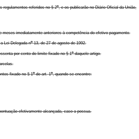
o
s regulamentos referidos no § 2
, e os publicarão no Diário Oficial da União,
ze meses imediatamente anteriores à competência do efetivo pagamento.
o
 a Lei Delegada n
13, de 27 de agosto de 1992.
o
senta por cento do limite fixado no § 1
daquele artigo.
arcelas.
o
o
ntos fixado no § 1
do art. 1
, quando se encontre:
 pontuação efetivamente alcançada, caso a possua.