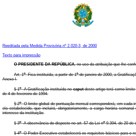
Reeditada pela Medida Provisória nº 2.020-3, de 2000
Texto para impressão
O PRESIDENTE DA REPÚBLICA
, no uso da atribuição que lhe conf
o
o
Art. 1
Fica instituída, a partir de 1
de janeiro de 2000, a Gratifica
Anexo I.
o
§ 1
A Gratificação instituída no
caput
deste artigo terá como limite
de 4 de fevereiro de 1994.
o
§ 2
O limite global de pontuação mensal corresponderá, em cada ins
ela estabelecido, que incluirá, obrigatoriamente, a carga horária seman
interesse da instituição.
o
o
§ 3
A observância do disposto no art. 57 da Lei n
9.394, de 20 de d
o
§ 4
O Poder Executivo estabelecerá os requisitos básicos para o re