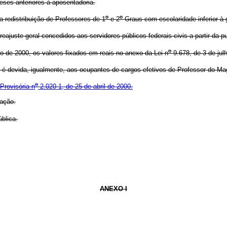
meses anteriores à aposentadoria.
o
o
a redistribuição de Professores de 1
e 2
Graus com escolaridade inferior à g
reajuste geral concedidos aos servidores públicos federais civis a partir da 
o
ro de 2000, os valores fixados em reais no anexo da Lei n
9.678, de 3 de jul
 é devida, igualmente, aos ocupantes de cargos efetivos de Professor do Magi
o
Provisória n
2.020-1, de 25 de abril de 2000.
cação.
blica.
ANEXO I