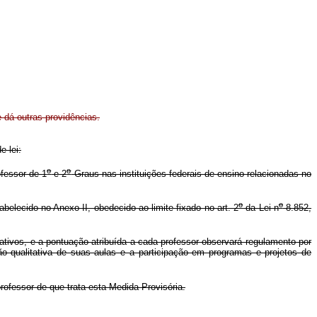
e dá outras providências.
e lei:
o
o
ofessor de 1
e 2
Graus nas instituições federais de ensino relacionadas no
o
o
belecido no Anexo II, obedecido ao limite fixado no art. 2
da Lei n
8.852,
tivos, e a pontuação atribuída a cada professor observará regulamento por
ão qualitativa de suas aulas e a participação em programas e projetos de
rofessor de que trata esta Medida Provisória.