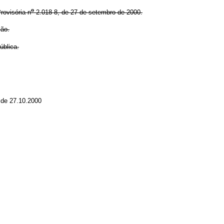
o
ovisória n
2.018-8, de 27 de setembro de 2000.
ção.
blica.
 de 27.10.2000