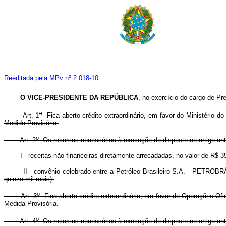
Reeditada pela MPv nº 2.018-10
O VICE-PRESIDENTE DA REPÚBLICA
, no exercício do cargo de Pre
o
Art. 1
Fica aberto crédito extraordinário, em favor do Ministério d
Medida Provisória.
o
Art. 2
Os recursos necessários à execução do disposto no artigo ante
I - receitas não-financeiras diretamente arrecadadas, no valor de R$ 35.73
II - convênio celebrado entre a Petróleo Brasileiro S.A. - PETROBRÁS e
quinze mil reais).
o
Art. 3
Fica aberto crédito extraordinário, em favor de Operações Ofi
Medida Provisória.
o
Art. 4
Os recursos necessários à execução do disposto no artigo ant