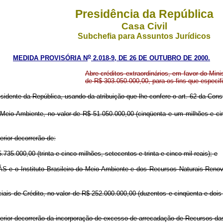
Presidência da República
Casa Civil
Subchefia para Assuntos Jurídicos
o
MEDIDA PROVISÓRIA N
2.018-9, DE 26 DE OUTUBRO DE 2000.
Abre créditos extraordinários, em favor do Mini
de R$ 303.050.000,00, para os fins que especif
sidente da República, usando da atribuição que lhe confere o art. 62 da Const
o Meio Ambiente, no valor de R$ 51.050.000,00 (cinqüenta e um milhões e ci
rior decorrerão de:
5.000,00 (trinta e cinco milhões, setecentos e trinta e cinco mil reais); e
 o Instituto Brasileiro do Meio Ambiente e dos Recursos Naturais Renová
ciais de Crédito, no valor de R$ 252.000.000,00 (duzentos e cinqüenta e dois
erior decorrerão da incorporação de excesso de arrecadação de Recursos das