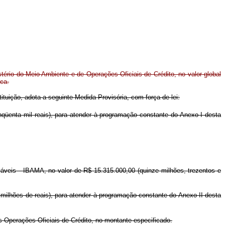
stério do Meio Ambiente e de Operações Oficiais de Crédito, no valor global
ica.
ituição, adota a seguinte Medida Provisória, com força de lei:
nqüenta mil reais), para atender à programação constante do Anexo I desta
veis - IBAMA, no valor de R$ 15.315.000,00 (quinze milhões, trezentos e
 milhões de reais), para atender à programação constante do Anexo II desta
 Operações Oficiais de Crédito, no montante especificado.