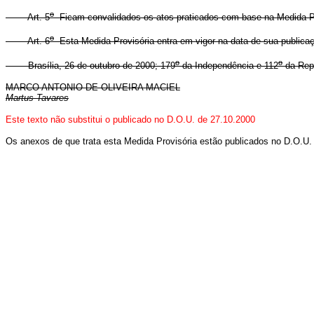
o
Art. 5
Ficam convalidados os atos praticados com base na Medida Pr
o
Art. 6
Esta Medida Provisória entra em vigor na data de sua publica
o
o
Brasília, 26 de outubro de 2000; 179
da Independência e 112
da Repú
MARCO ANTONIO DE OLIVEIRA MACIEL
Martus Tavares
Este texto não substitui o publicado no D.O.U. de 27.10.2000
Os anexos de que trata esta Medida Provisória estão publicados no D.O.U.