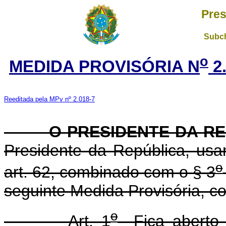
Pres
Subch
o
MEDIDA PROVISÓRIA N
2.
Reeditada pela MPv nº 2.018-7
O PRESIDENTE DA RE
Presidente da República, usa
o
art. 62, combinado com o § 3
seguinte Medida Provisória, co
o
Art. 1
Fica aberto c