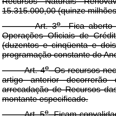
Recursos Naturais Renov
15.315.000,00 (quinze milhões,
o
Art. 3
Fica aberto c
Operações Oficiais de Crédi
(duzentos e cinqüenta e dois
programação constante do Anex
o
Art. 4
Os recursos nece
artigo anterior decorrerã
arrecadação de Recursos das
montante especificado.
o
Art. 5
Ficam convalidad