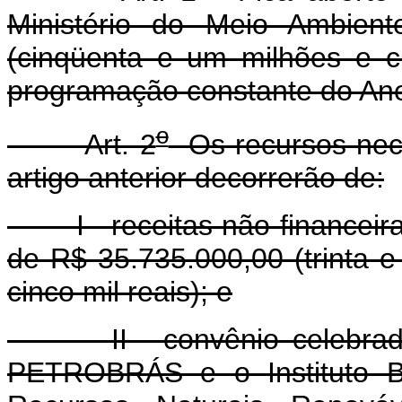
Ministério do Meio Ambient
(cinqüenta e um milhões e ci
programação constante do Ane
o
Art. 2
Os recursos nece
artigo anterior decorrerão de:
I - receitas não-financeiras
de R$ 35.735.000,00 (trinta e 
cinco mil reais); e
II - convênio celebrado en
PETROBRÁS e o Instituto Br