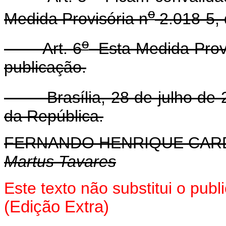
o
Medida Provisória n
2.018-5, 
o
Art. 6
Esta Medida Provi
publicação.
Brasília, 28 de julho de 
da República.
FERNANDO HENRIQUE CA
Martus Tavares
Este texto não substitui o pub
(Edição Extra)