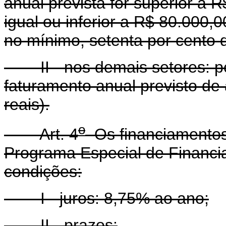
anual prevista for superior a R
igual ou inferior a R$ 80.000,00
no mínimo, setenta por cento d
II - nos demais setores: pes
faturamento anual previsto de 
reais).
o
Art. 4
Os financiamentos
Programa Especial de Financi
condições:
I - juros: 8,75% ao ano;
II - prazos: