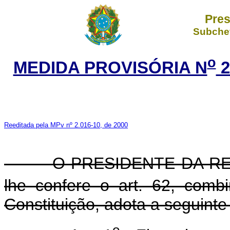
Pres
Subchef
o
MEDIDA PROVISÓRIA N
2
Reeditada pela MPv nº 2.016-10, de 2000
O PRESIDENTE DA REP
lhe confere o art. 62, com
Constituição, adota a seguinte