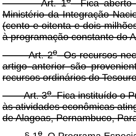
o
Art. 1
Fica aberto c
Ministério da Integração Naci
(cento e oitenta e dois milhõe
à programação constante do A
o
Art. 2
Os recursos nece
artigo anterior são proveni
recursos ordinários do Tesouro
o
Art. 3
Fica instituído o 
às atividades econômicas atin
de Alagoas, Pernambuco, Para
o
§ 1
O Programa Especial