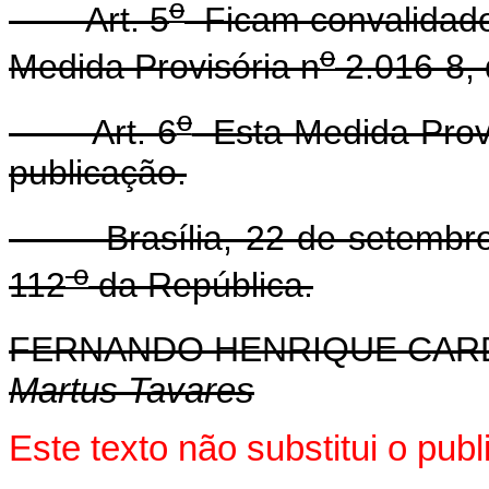
o
Art. 5
Ficam convalidado
o
Medida Provisória n
2.016-8, 
o
Art. 6
Esta Medida Provi
publicação.
Brasília, 22 de setembro 
o
112
da República.
FERNANDO HENRIQUE CA
Martus Tavares
Este texto não substitui o pub