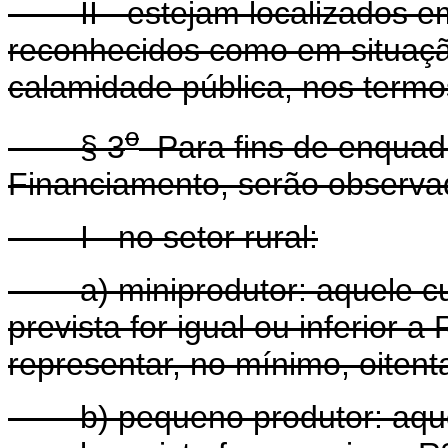
II - estejam localizados em
reconhecidos como em situaç
calamidade pública, nos termos
o
§ 3
Para fins de enquad
Financiamento, serão observa
I - no setor rural:
a) miniprodutor: aquele cuj
prevista for igual ou inferior a
representar, no mínimo, oitenta
b) pequeno produtor: aquele