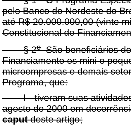
pelo Banco do Nordeste do Bra
até R$ 20.000.000,00 (vinte m
Constitucional de Financiamen
o
§ 2
São beneficiários d
Financiamento os mini e peque
microempresas e demais setor
Programa, que:
I - tiveram suas atividades 
agosto de 2000 em decorrênci
caput
deste artigo;