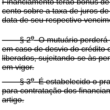
Financiamento terão bônus de 
cento sobre a taxa de juros de
data de seu respectivo vencim
o
§ 2
O mutuário perderá o
em caso de desvio do crédito o
liberados, sujeitando-se às pe
em vigor.
o
§ 3
É estabelecido o pra
para contratação dos financia
artigo.