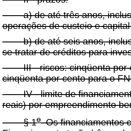
a) de até três anos, inclusi
operações de custeio e capital 
b) de até seis anos, inclusi
se tratar de créditos para inve
III - riscos: cinqüenta por ce
cinqüenta por cento para o FN
IV - limite de financiamento
reais) por empreendimento ben
o
§ 1
Os financiamentos c