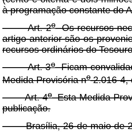
à programação constante do A
o
Art. 2
Os recursos nece
artigo anterior são os proven
recursos ordinários do Tesouro
o
Art. 3
Ficam convalidad
o
Medida Provisória n
2.016-4, 
o
Art. 4
Esta Medida Provi
publicação.
Brasília, 26 de maio de 2