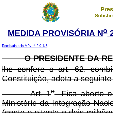
Pres
Subchef
o
MEDIDA PROVISÓRIA N
2
Reeditada pela MPv nº 2.016-6
O PRESIDENTE DA REP
lhe confere o art. 62, com
Constituição, adota a seguinte
o
Art. 1
Fica aberto o c
Ministério da Integração Naci
(cento e oitenta e dois milhõe