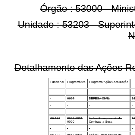
Órgão : 53000 - Minis
Unidade : 53203 - Superin
N
Detalhamento das Ações Re
Funcional
Programática
Programa/Ação/Localização
0667
DEFESA CIVIL
12
06 182
0667 6001
Ações Emergenciais de
12
0000
Combate a Seca
06 182
0667 6001
Ações Emergenciais de