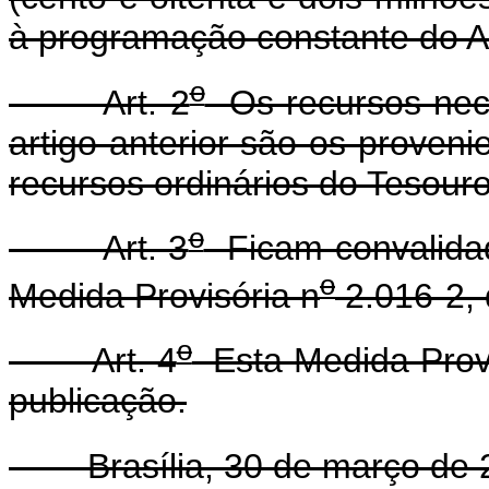
à programação constante do A
o
Art. 2
Os recursos nece
artigo anterior são os proven
recursos ordinários do Tesouro
o
Art. 3
Ficam convalidad
o
Medida Provisória n
2.016-2, 
o
Art. 4
Esta Medida Provi
publicação.
Brasília, 30 de março de 2