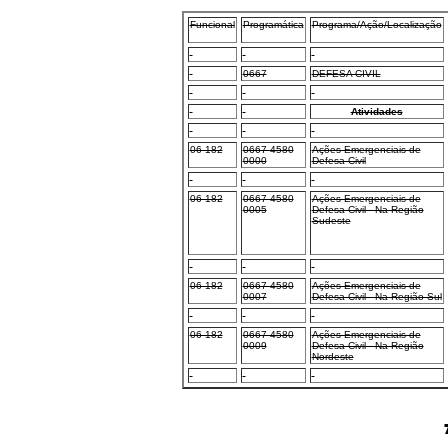
Funcional
Programática
Programa/Ação/Localização
0667
DEFESA CIVIL
Atividades
06 182
0667 4580
Ações Emergenciais de
0000
Defesa Civil
06 182
0667 4580
Ações Emergenciais de
0005
Defesa Civil - Na Região
Sudeste
06 182
0667 4580
Ações Emergenciais de
0007
Defesa Civil - Na Região Sul
06 182
0667 4580
Ações Emergenciais de
0009
Defesa Civil - Na Região
Nordeste