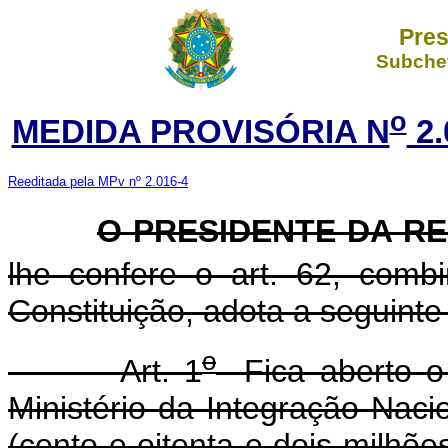
Pres
Subchef
o
MEDIDA PROVISÓRIA N
2.
Reeditada pela MPv nº 2.016-4
O PRESIDENTE DA R
lhe confere o art. 62, com
Constituição, adota a seguinte
o
Art. 1
Fica aberto o c
Ministério da Integração Naci
(cento e oitenta e dois milhõe