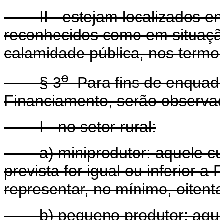
II - estejam localizados em
reconhecidos como em situaç
calamidade pública, nos termos
o
§ 3
Para fins de enquad
Financiamento, serão observa
I - no setor rural:
a) miniprodutor: aquele cuj
prevista for igual ou inferior a
representar, no mínimo, oitenta
b) pequeno produtor: aquele