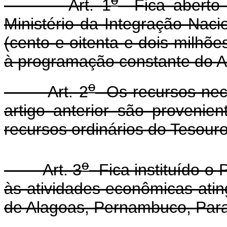
o
Art. 1
Fica aberto c
Ministério da Integração Naci
(cento e oitenta e dois milhõe
à programação constante do A
o
Art. 2
Os recursos nece
artigo anterior são proveni
recursos ordinários do Tesouro
o
Art. 3
Fica instituído o
às atividades econômicas ati
de Alagoas, Pernambuco, Para