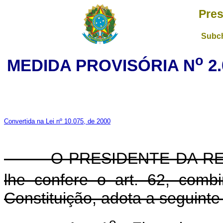
Pres
Subch
o
MEDIDA PROVISÓRIA N
2.
Convertida na Lei nº 10.075, de 2000
O PRESIDENTE DA REP
lhe confere o art. 62, com
Constituição, adota a seguinte