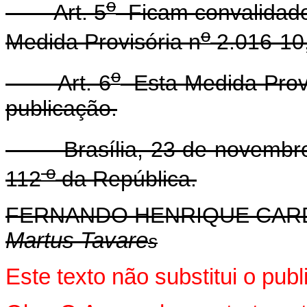
o
Art. 5
Ficam convalidado
o
Medida Provisória n
2.016-10,
o
Art. 6
Esta Medida Provi
publicação.
Brasília, 23 de novembro
o
112
da República.
FERNANDO HENRIQUE CA
Martus Tavare
s
Este texto não substitui o pu