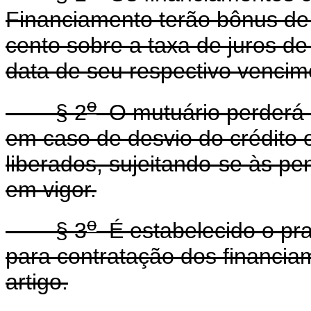
Financiamento terão bônus de 
cento sobre a taxa de juros de
data de seu respectivo vencim
o
§ 2
O mutuário perderá o
em caso de desvio do crédito o
liberados, sujeitando-se às pe
em vigor.
o
§ 3
É estabelecido o pra
para contratação dos financia
artigo.