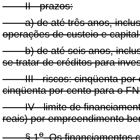
II - prazos:
a) de até três anos, inclusi
operações de custeio e capital 
b) de até seis anos, inclusi
se tratar de créditos para inve
III - riscos: cinqüenta por ce
cinqüenta por cento para o FN
IV - limite de financiamento
reais) por empreendimento ben
o
§ 1
Os financiamentos c