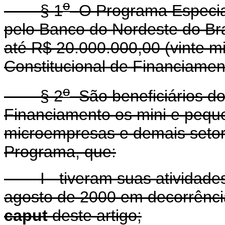
o
§ 1
O Programa Especial
pelo Banco do Nordeste do Bra
até R$ 20.000.000,00 (vinte m
Constitucional de Financiamen
o
§ 2
São beneficiários d
Financiamento os mini e peque
microempresas e demais setor
Programa, que:
I - tiveram suas atividades 
agosto de 2000 em decorrênci
caput
deste artigo;