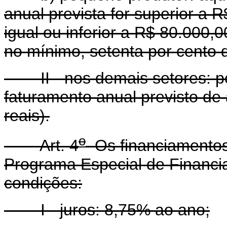
anual prevista for superior a R
igual ou inferior a R$ 80.000,00
no mínimo, setenta por cento d
II - nos demais setores: pes
faturamento anual previsto de 
reais).
o
Art. 4
Os financiamentos
Programa Especial de Financi
condições:
I - juros: 8,75% ao ano;