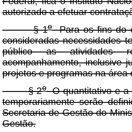
Federal, fica o Instituto Naci
autorizado a efetuar contrata
o
§ 1
Para os fins do 
consideradas necessidades te
público as atividades r
acompanhamento, inclusive jur
projetos e programas na área 
o
§ 2
O quantitativo e a
temporariamente serão defin
Secretaria de Gestão do Mini
Gestão.