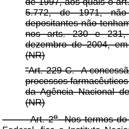
de 1997, aos quais o art
5.772, de 1971, não 
depositantes não tenham
nos arts. 230 e 231,
dezembro de 2004, em 
(NR)
"Art. 229-C. A concessã
processos farmacêuticos
da Agência Nacional de 
(NR)
o
Art. 2
Nos termos do in