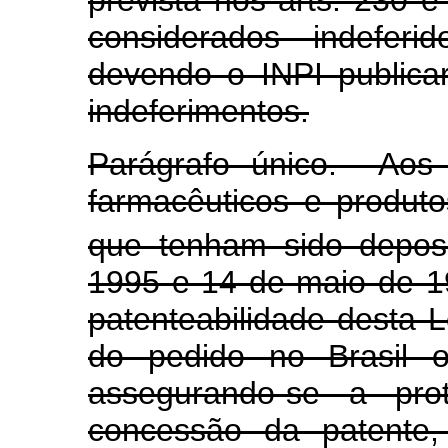
prevista nos arts. 230 e
considerados indeferi
devendo o INPI publica
indeferimentos.
Parágrafo único. Aos 
farmacêuticos e produto
que tenham sido deposi
1995 e 14 de maio de 19
patenteabilidade desta L
do pedido no Brasil o
assegurando-se a pro
concessão da patente,