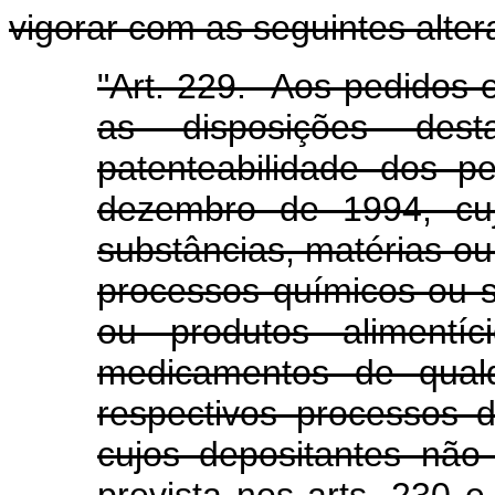
vigorar com as seguintes alter
"Art. 229. Aos pedidos
as disposições des
patenteabilidade dos p
dezembro de 1994, cuj
substâncias, matérias ou
processos químicos ou s
ou produtos alimentíc
medicamentos de qual
respectivos processos 
cujos depositantes não