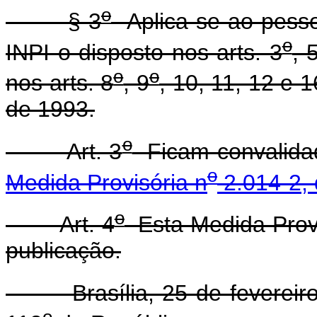
o
§ 3
Aplica-se ao pesso
o
INPI o disposto nos arts. 3
, 
o
o
nos arts. 8
, 9
, 10, 11, 12 e 1
de 1993.
o
Art. 3
Ficam convalidad
o
Medida Provisória n
2.014-2, 
o
Art. 4
Esta Medida Provi
publicação.
Brasília, 25 de fevereiro
o