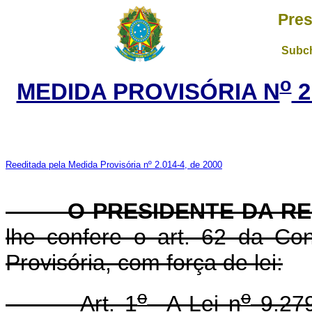
Pres
Subch
o
MEDIDA PROVISÓRIA N
2
Reeditada pela Medida Provisória nº 2.014-4, de 2000
O PRESIDENTE DA RE
lhe confere o art. 62 da Con
Provisória, com força de lei:
o
o
Art. 1
A Lei n
9.279