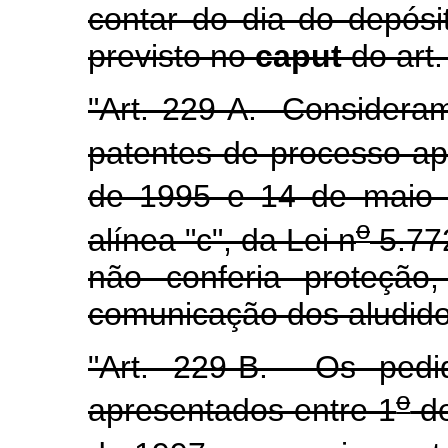
contar do dia do depósit
previsto no
caput
do art.
"Art. 229-A. Consideram
patentes de processo ap
de 1995 e 14 de maio d
o
alínea "c", da Lei n
5.77
não conferia proteção
comunicação dos aludido
"Art. 229-B. Os pedi
o
apresentados entre 1
de