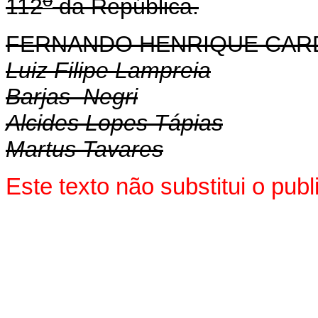
112
da República.
FERNANDO HENRIQUE CA
Luiz Filipe Lampreia
Barjas Negri
Alcides Lopes Tápias
Martus Tavares
Este texto não substitui o pu