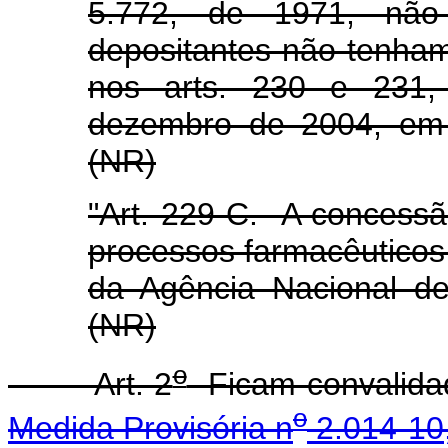
5.772, de 1971, não 
depositantes não tenham
nos arts. 230 e 231,
dezembro de 2004, em 
(NR)
"Art. 229-C. A concessã
processos farmacêuticos
da Agência Nacional de 
(NR)
o
Art. 2
Ficam convalidad
o
Medida Provisória n
2.014-10,