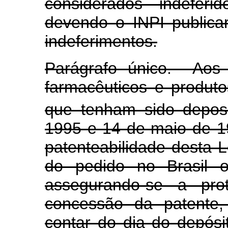
considerados indeferi
devendo o INPI publica
indeferimentos.
Parágrafo único. Aos 
farmacêuticos e produto
que tenham sido deposi
1995 e 14 de maio de 19
patenteabilidade desta L
do pedido no Brasil o
assegurando-se a pro
concessão da patente,
contar do dia do depósit