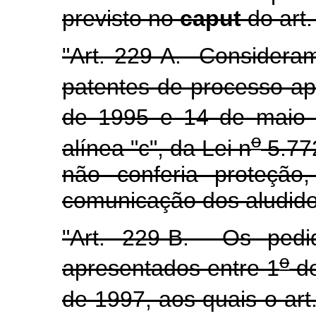
previsto no
caput
do art.
"Art. 229-A. Consideram
patentes de processo ap
de 1995 e 14 de maio d
o
alínea "c", da Lei n
5.77
não conferia proteção
comunicação dos aludido
"Art. 229-B. Os pedi
o
apresentados entre 1
de
de 1997, aos quais o art