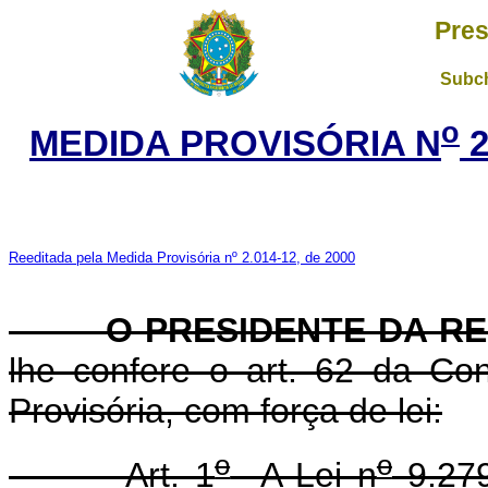
Pres
Subch
o
MEDIDA PROVISÓRIA N
2
Reeditada pela Medida Provisória nº 2.014-12, de 2000
O PRESIDENTE DA REP
lhe confere o art. 62 da Con
Provisória, com força de lei:
o
o
Art. 1
A Lei n
9.279