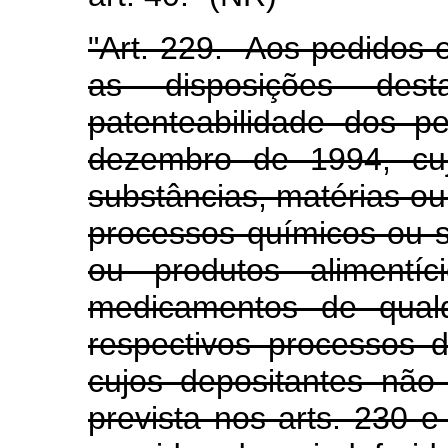
"Art. 229. Aos pedidos
as disposições des
patenteabilidade dos p
dezembro de 1994, cuj
substâncias, matérias ou
processos químicos ou s
ou produtos alimentíc
medicamentos de qual
respectivos processos 
cujos depositantes não
prevista nos arts. 230 e