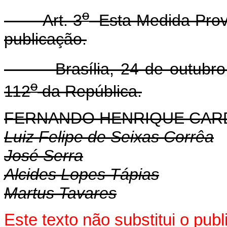
o
Art. 3
Esta Medida Provi
publicação.
Brasília, 24 de outubro 
o
112
da República.
FERNANDO HENRIQUE CA
Luiz Felipe de Seixas Corrêa
José Serra
Alcides Lopes Tápias
Martus Tavares
Este texto não substitui o pu