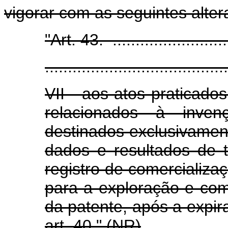
vigorar com as seguintes alter
"Art. 43. ............................
........................................
VII - aos atos praticados
relacionados à inven
destinados exclusivamen
dados e resultados de 
registro de comercializaç
para a exploração e com
da patente, após a expir
art. 40." (NR)