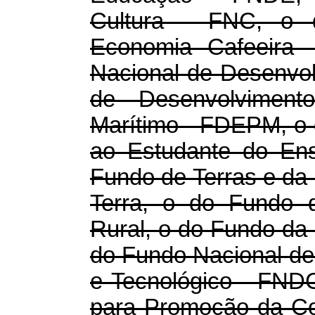
Cultura - FNC, o
Economia Cafeeira
Nacional de Desenvo
de Desenvolvimento
Marítimo - FDEPM, o
ao Estudante do Ens
Fundo de Terras e da
Terra, o do Fundo d
Rural, o do Fundo da
do Fundo Nacional de
e Tecnológico - FND
para Promoção da Co