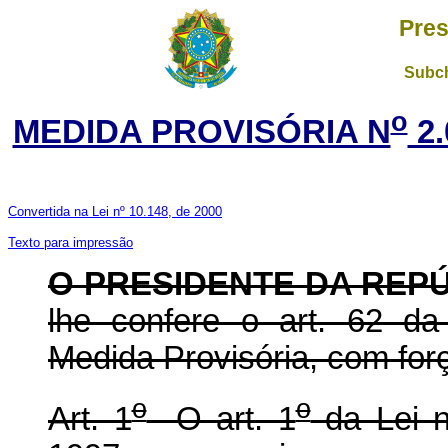
Pres
Subch
o
MEDIDA PROVISÓRIA N
2.
Convertida na Lei nº 10.148, de 2000
Texto para impressão
O PRESIDENTE DA REP
lhe confere o art. 62 da
Medida Provisória, com forç
o
o
Art. 1
O art. 1
da Lei 