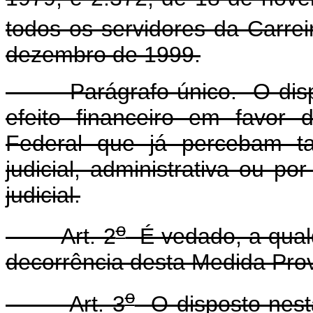
todos os servidores da Carreir
dezembro de 1999.
Parágrafo único. O dispos
efeito financeiro em favor d
Federal que já percebam ta
judicial, administrativa ou po
judicial.
o
Art. 2
É vedado, a qualq
decorrência desta Medida Prov
o
Art. 3
O disposto nesta