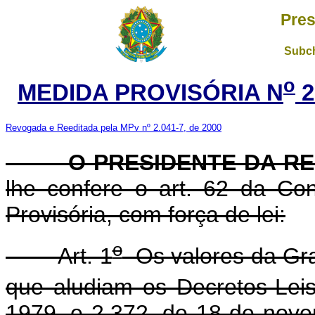
Pres
Subch
o
MEDIDA PROVISÓRIA N
2
Revogada e Reeditada pela MPv nº 2.041-7, de 2000
O PRESIDENTE DA RE
lhe confere o art. 62 da Con
Provisória, com força de lei:
o
Art. 1
Os valores da Gra
que aludiam os Decretos-Lei
1979, e 2.372, de 18 de nov