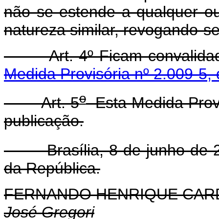
não se estende a qualquer ou
natureza similar, revogando-se
Art. 4º Ficam convalidados
Medida Provisória nº 2.009-5,
o
Art. 5
Esta Medida Provi
publicação.
Brasília, 8 de junho de 2
da República.
FERNANDO HENRIQUE CA
José Gregori