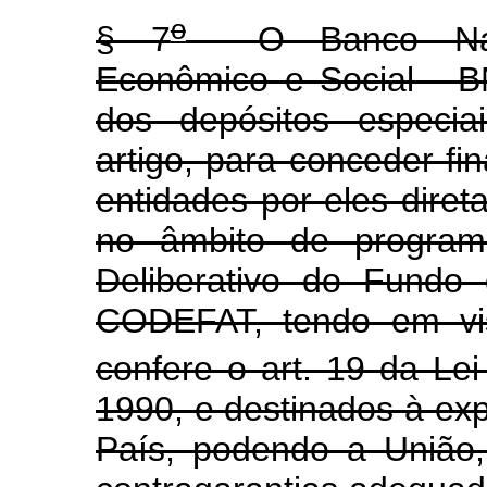
o
§ 7
O Banco Nacio
Econômico e Social - B
dos depósitos especia
artigo, para conceder f
entidades por eles diret
no âmbito de programa
Deliberativo do Fundo
CODEFAT, tendo em vis
confere o art. 19 da Lei
1990, e destinados à ex
País, podendo a União