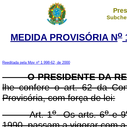
Pres
Subchef
o
MEDIDA PROVISÓRIA N
Reeditada pela Mpv nº 1.998-62, de 2000
O PRESIDENTE DA RE
lhe confere o art. 62 da Con
Provisória, com força de lei:
o
o
Art. 1
Os arts. 6
e 9
1990, passam a vigorar com a