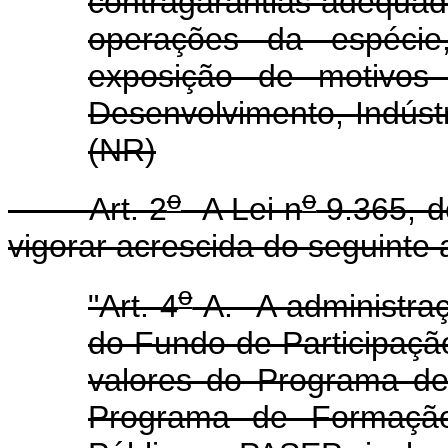
contragarantias adequada
operações da espécie
exposição de motivos 
Desenvolvimento, Indúst
(NR)
o
o
Art. 2
A Lei n
9.365, d
vigorar acrescida do seguinte a
o
"Art. 4
-A. A administra
do Fundo de Participaçã
valores do Programa de
Programa de Formação