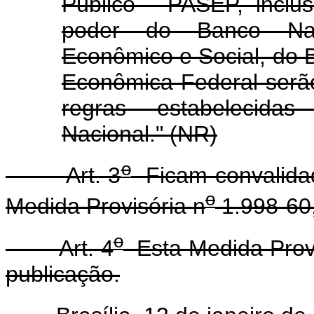
Público - PASEP, inclus
poder do Banco Nac
Econômico e Social, do B
Econômica Federal serã
regras estabelecida
Nacional." (NR)
o
Art. 3
Ficam convalidad
o
Medida Provisória n
1.998-60
o
Art. 4
Esta Medida Provi
publicação.