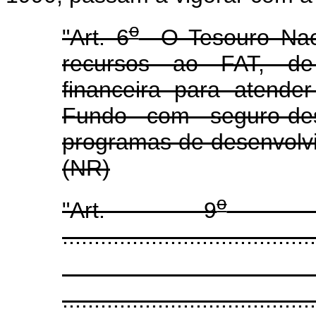
o
"Art. 6
O Tesouro Naci
recursos ao FAT, d
financeira para atende
Fundo com seguro-des
programas de desenvol
(NR)
o
"Art. 9
........................................
........................................