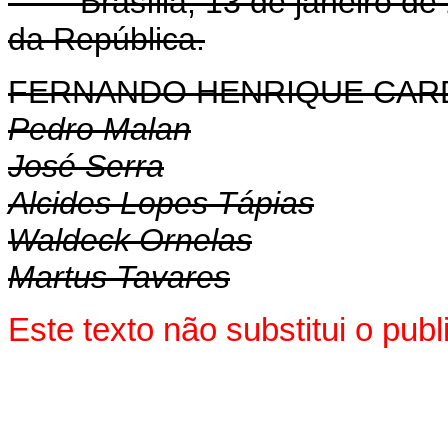
Brasília, 13 de janeiro de 
da República.
FERNANDO HENRIQUE CA
Pedro Malan
José Serra
Alcides Lopes Tápias
Waldeck Ornelas
Martus Tavares
Este texto não substitui o pu