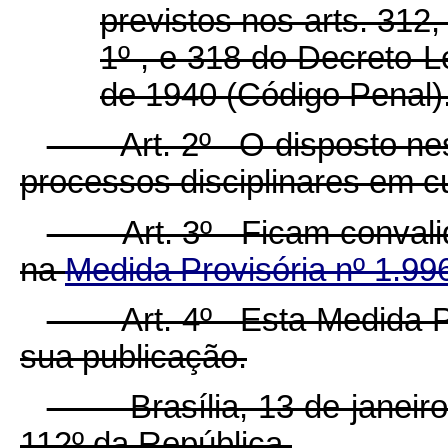
previstos nos arts. 312
1º , e 318 do Decreto-L
de 1940 (Código Penal)
Art. 2º O disposto nesta
processos disciplinares em c
Art. 3º Ficam convalida
na
Medida Provisória nº 1.9
Art. 4º Esta Medida Prov
sua publicação.
Brasília, 13 de janeiro 
112º da República.