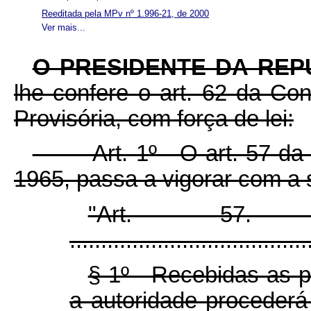
Reeditada pela MPv nº 1.996-21, de 2000
Ver mais...
O PRESIDENTE DA REP
lhe confere o art. 62 da Con
Provisória, com força de lei:
Art. 1º O art. 57 da Le
1965, passa a vigorar com a 
"Ar
......................................
§ 1º Recebidas as pe
a autoridade procederá 