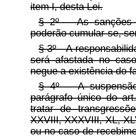
item I, desta Lei.
§ 2º As sanções civ
poderão cumular-se, se
§ 3º A responsabilida
será afastada no caso
negue a existência do fa
§ 4º A suspensão 
parágrafo único do art
tratar de transgressõ
XXVIII, XXXVIII, XL, XLVI
ou no caso de recebime