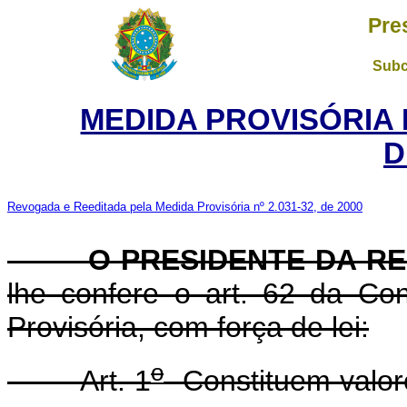
Pre
Subc
MEDIDA PROVISÓRIA 
D
Revogada e Reeditada pela Medida Provisória nº 2.031-32, de 2000
O PRESIDENTE DA RE
lhe confere o art. 62 da Con
Provisória, com força de lei:
o
Art. 1
Constituem valore