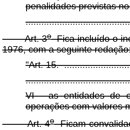
penalidades previstas no 
......................................
o
Art. 3
Fica incluído o inc
1976, com a seguinte redação
"Art. 15. ............................
........................................
VI - as entidades de 
operações com valores mo
o
Art. 4
Ficam convalidad