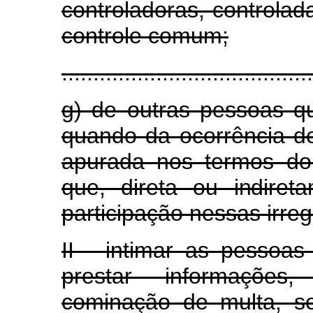
controladoras, controlad
controle comum;
........................................
g) de outras pessoas qua
quando da ocorrência de
apurada nos termos do 
que, direta ou indiret
participação nessas irreg
II - intimar as pessoas 
prestar informações
cominação de multa, s