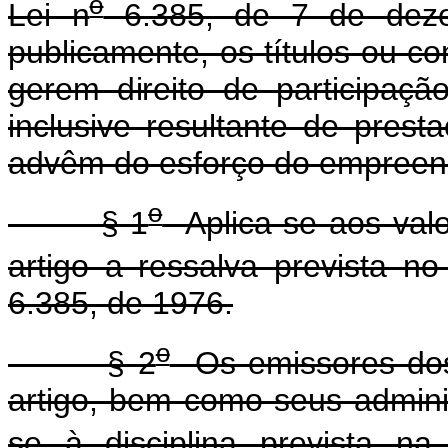
o
Lei n
6.385, de 7 de deze
publicamente, os títulos ou co
gerem direito de participaç
inclusive resultante de prest
advêm do esforço do empreend
o
§ 1
Aplica-se aos valor
artigo a ressalva prevista no 
6.385, de 1976.
o
§ 2
Os emissores dos v
artigo, bem como seus adminis
se à disciplina prevista na