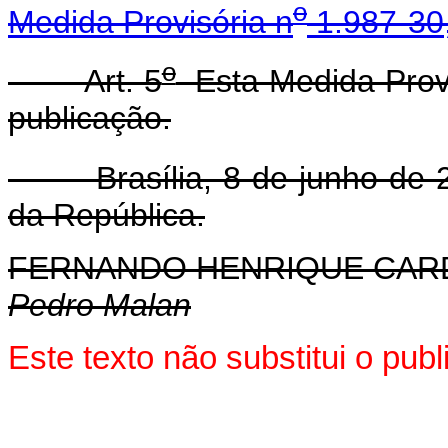
o
Medida Provisória n
1.987-30,
o
Art. 5
Esta Medida Provi
publicação.
Brasília, 8 de junho de 2
da República.
FERNANDO HENRIQUE CA
Pedro Malan
Este texto não substitui o pub