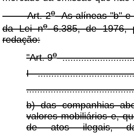
o
Art. 2
As alíneas "b" e "g
o
da Lei n
6.385, de 1976, 
redação:
o
"Art. 9
............................
I - ...................................
........................................
b) das companhias abe
valores mobiliários e, 
de atos ilegais, da