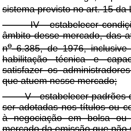
sistema previsto no art. 15 da 
IV - estabelecer condições
âmbito desse mercado, das ati
o
n
6.385, de 1976, inclusive 
habilitação técnica e capa
satisfazer os administrador
que atuem nesse mercado;
V - estabelecer padrões de
ser adotadas nos títulos ou c
à negociação em bolsa ou 
mercado da emissão que não s