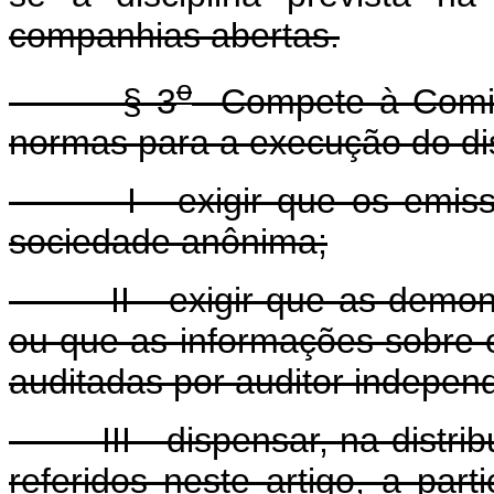
companhias abertas.
o
§ 3
Compete à Comiss
normas para a execução do dis
I - exigir que os emissor
sociedade anônima;
II - exigir que as demonst
ou que as informações sobre 
auditadas por auditor independ
III - dispensar, na distribui
referidos neste artigo, a par