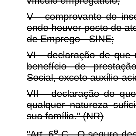
vínculo empregatício;
V - comprovante de ins
onde houver posto de at
de Emprego - SINE;
VI - declaração de qu
benefício de prestaçã
Social, exceto auxílio-ac
VII - declaração de qu
qualquer natureza sufi
sua família." (NR)
o
"Art. 6
-C. O seguro-des