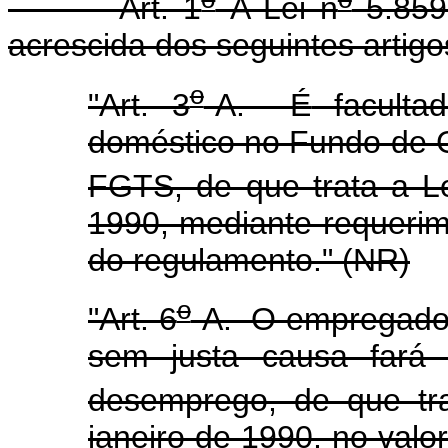
Art. 1
A Lei n
5.859
acrescida dos seguintes artigo
o
"Art. 3
-A. É
facult
doméstico no Fundo de G
FGTS, de que trata a L
1990, mediante requeri
do regulamento." (NR)
o
"Art. 6
-A. O empregado 
sem justa causa fará 
desemprego, de que tr
janeiro de 1990, no valo