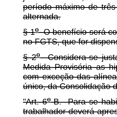
período máximo de três
alternada.
o
§ 1
O benefício será co
no FGTS, que for dispen
o
§ 2
Considera-se justa
Medida Provisória as hi
com exceção das alíneas
único, da Consolidação d
o
"Art. 6
-B. Para se habi
trabalhador deverá apre