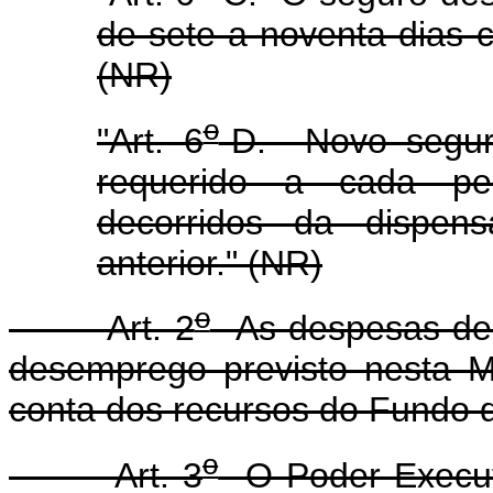
de sete a noventa dias 
(NR)
o
"Art. 6
-D. Novo segur
requerido a cada pe
decorridos da dispens
anterior." (NR)
o
Art. 2
As despesas dec
desemprego previsto nesta M
conta dos recursos do Fundo 
o
Art. 3
O Poder Executi