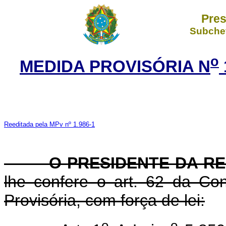
Pres
Subchef
o
MEDIDA PROVISÓRIA N
Reeditada pela MPv nº 1.986-1
O
PRESIDENTE DA RE
lhe confere o art. 62 da Con
Provisória, com força de lei:
o
o