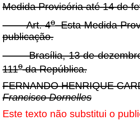
Medida Provisória até 14 de fe
o
Art. 4
Esta Medida Provi
publicação.
Brasília, 13 de dezembro
o
111
da República.
FERNANDO HENRIQUE CA
Francisco Dornelles
Este texto não substitui o pub