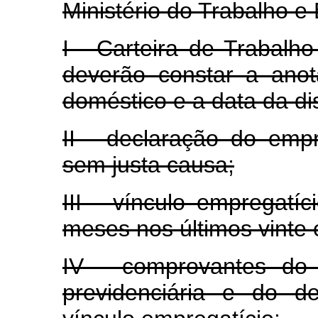
Ministério do Trabalho e
I - Carteira de Trabalho
deverão constar a anot
doméstico e a data da di
II - declaração do emp
sem justa causa;
III - vínculo empregatí
meses nos últimos vinte 
IV - comprovantes do 
previdenciária e do d