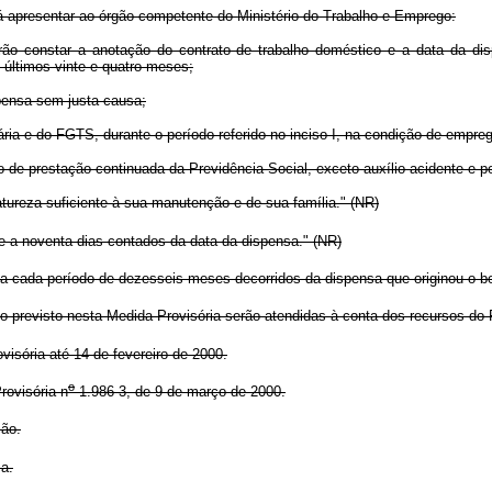
erá apresentar ao órgão competente do Ministério do Trabalho e Emprego:
verão constar a anotação do contrato de trabalho doméstico e a data da 
últimos vinte e quatro meses;
spensa sem justa causa;
iária e do FGTS, durante o período referido no inciso I, na condição de empr
 de prestação continuada da Previdência Social, exceto auxílio-acidente e p
atureza suficiente à sua manutenção e de sua família." (NR)
e a noventa dias contados da data da dispensa." (NR)
 cada período de dezesseis meses decorridos da dispensa que originou o ben
revisto nesta Medida Provisória serão atendidas à conta dos recursos do 
isória até 14 de fevereiro de 2000.
o
ovisória n
1.986-3, de 9 de março de 2000.
ção.
a.