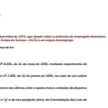
s
dezembro de 1972, que dispõe sobre a profissão de empregado doméstico,
do Tempo de Serviço - FGTS e ao seguro-desemprego.
rça de lei:
o
n
8.036, de 11 de maio de 1990, mediante requerimento do
o
ei n
7.998, de 11 de janeiro de 1990, no valor de um salário
eses nos últimos vinte e quatro meses contados da dispensa
 e "g" e do seu parágrafo único, da Consolidação das Leis do