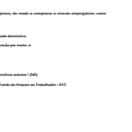
dispensa, de modo a comprovar o vínculo empregatício, como
egado doméstico;
ensão por morte; e
efício anterior." (NR)
Fundo de Amparo ao Trabalhador - FAT.