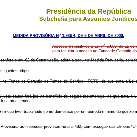
Presidência da República
Subchefia para Assuntos Jurídico
o
MEDIDA PROVISÓRIA N
1.986-4, DE 6 DE ABRIL DE 2000.
o
Acresce dispositivos à Lei n
5.859, de 11 de 
para facultar o acesso ao Fundo de Garantia 
 confere o art. 62 da Constituição, adota a seguinte Medida Provisória, com fo
seguintes artigos:
o no Fundo de Garantia do Tempo de Serviço - FGTS, de que trata a Lei 
usta causa fará jus ao benefício do seguro-desemprego, de que trata a L
ínua ou alternada.
TS que tiver trabalhado como doméstico por um período mínimo de quinze m
rovisória as hipóteses previstas no art. 482, com exceção das alíneas "c"