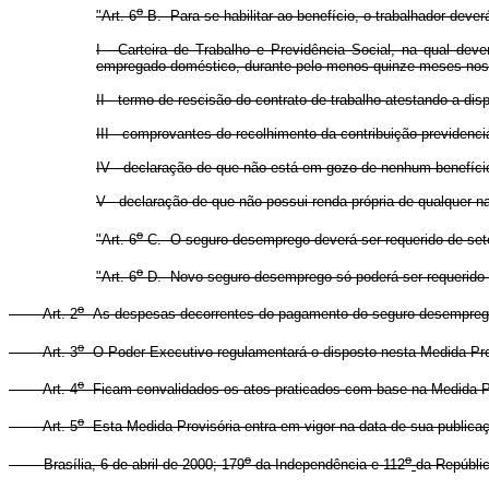
o
"Art. 6
-B. Para se habilitar ao benefício, o trabalhador dev
I - Carteira de Trabalho e Previdência Social, na qual de
empregado doméstico, durante pelo menos quinze meses nos 
II - termo de rescisão do contrato de trabalho atestando a di
III - comprovantes do recolhimento da contribuição previdenc
IV - declaração de que não está em gozo de nenhum benefício
V - declaração de que não possui renda própria de qualquer n
o
"Art. 6
-C. O seguro-desemprego deverá ser requerido de set
o
"Art. 6
-D. Novo seguro-desemprego só poderá ser requerido a
o
Art. 2
As despesas decorrentes do pagamento do seguro-desemprego p
o
Art. 3
O Poder Executivo regulamentará o disposto nesta Medida Prov
o
Art. 4
Ficam convalidados os atos praticados com base na Medida Pr
o
Art. 5
Esta Medida Provisória entra em vigor na data de sua publica
o
o
Brasília, 6 de abril de 2000; 179
da Independência e 112
da Repúblic