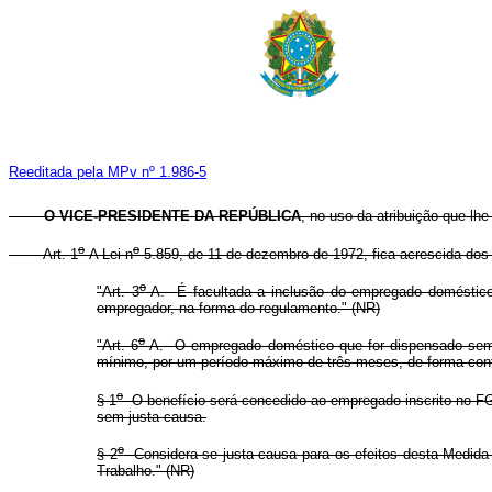
Reeditada pela MPv nº 1.986-5
O VICE-PRESIDENTE DA REPÚBLICA
, no uso da atribuição que lhe
o
o
Art. 1
A Lei n
5.859, de 11 de dezembro de 1972, fica acrescida dos 
o
"Art. 3
-A. É
facultada a inclusão do empregado doméstic
empregador, na forma do regulamento." (NR)
o
"Art. 6
-A. O empregado doméstico que for dispensado sem j
mínimo, por um período máximo de três meses, de forma cont
o
§ 1
O benefício será concedido ao empregado inscrito no FG
sem justa causa.
o
§ 2
Considera-se justa causa para os efeitos desta Medida P
Trabalho." (NR)