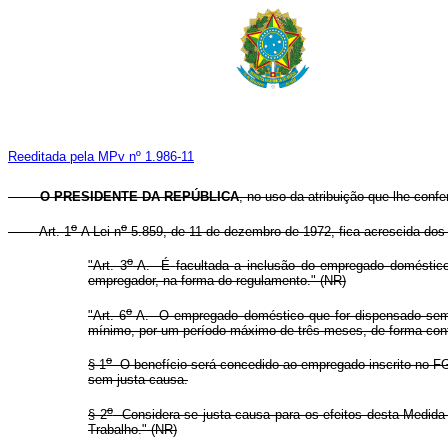
Reeditada pela MPv nº 1.986-11
O PRESIDENTE DA REPÚBLICA
, no uso da atribuição que lhe confe
o
o
Art. 1
A Lei n
5.859, de 11 de dezembro de 1972, fica acrescida dos 
o
"Art. 3
-A. É
facultada a inclusão do empregado doméstic
empregador, na forma do regulamento." (NR)
o
"Art. 6
-A. O empregado doméstico que for dispensado sem j
mínimo, por um período máximo de três meses, de forma cont
o
§ 1
O benefício será concedido ao empregado inscrito no FG
sem justa causa.
o
§ 2
Considera-se justa causa para os efeitos desta Medida P
Trabalho." (NR)