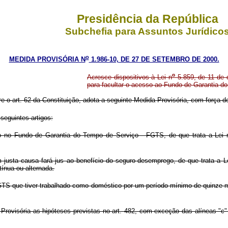
Presidência da República
Subchefia para Assuntos Jurídico
o
MEDIDA PROVISÓRIA N
1.986-10, DE 27 DE SETEMBRO DE 2000.
o
Acresce dispositivos à Lei n
5.859, de 11 de 
para facultar o acesso ao Fundo de Garantia 
re o art. 62 da Constituição, adota a seguinte Medida Provisória, com força de
seguintes artigos:
o no Fundo de Garantia do Tempo de Serviço - FGTS, de que trata a Lei 
usta causa fará jus ao benefício do seguro-desemprego, de que trata a L
ínua ou alternada.
TS que tiver trabalhado como doméstico por um período mínimo de quinze m
rovisória as hipóteses previstas no art. 482, com exceção das alíneas "c"