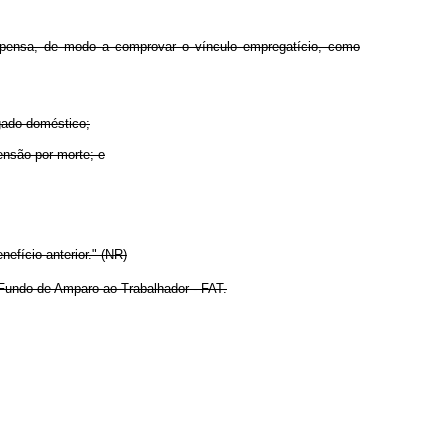
dispensa, de modo a comprovar o vínculo empregatício, como
egado doméstico;
ensão por morte; e
efício anterior." (NR)
Fundo de Amparo ao Trabalhador - FAT.