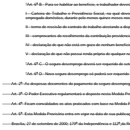
o
"Art. 6
-B. Para se habilitar ao benefício, o trabalhador dev
I - Carteira de Trabalho e Previdência Social, na qual de
empregado doméstico, durante pelo menos quinze meses nos 
II - termo de rescisão do contrato de trabalho atestando a di
III - comprovantes do recolhimento da contribuição previdenc
IV - declaração de que não está em gozo de nenhum benefício
V - declaração de que não possui renda própria de qualquer n
o
"Art. 6
-C. O seguro-desemprego deverá ser requerido de set
o
"Art. 6
-D. Novo seguro-desemprego só poderá ser requerido a
o
Art. 2
As despesas decorrentes do pagamento do seguro-desemprego p
o
Art. 3
O Poder Executivo regulamentará o disposto nesta Medida Prov
o
Art. 4
Ficam convalidados os atos praticados com base na Medida Pr
o
Art. 5
Esta Medida Provisória entra em vigor na data de sua publica
o
o
Brasília, 27 de setembro de 2000; 179
da Independência e 112
da R