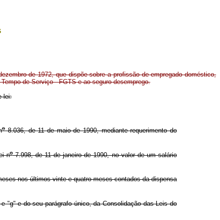
s
dezembro de 1972, que dispõe sobre a profissão de empregado doméstico,
do Tempo de Serviço - FGTS e ao seguro-desemprego.
 lei:
o
n
8.036, de 11 de maio de 1990, mediante requerimento do
o
ei n
7.998, de 11 de janeiro de 1990, no valor de um salário
eses nos últimos vinte e quatro meses contados da dispensa
 e "g" e do seu parágrafo único, da Consolidação das Leis do