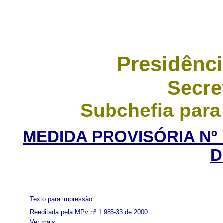
Presidênci
Secre
Subchefia para
MEDIDA PROVISÓRIA Nº 
D
Texto para impressão
Reeditada pela MPv nº 1.985-33 de 2000
Ver mais...