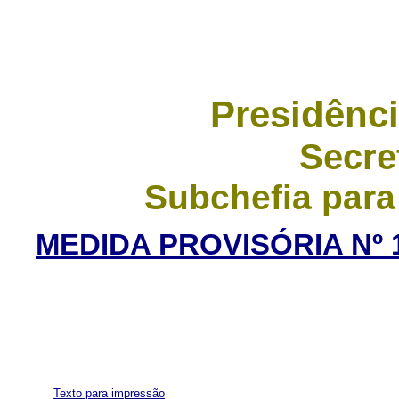
Presidênci
Secre
Subchefia para
MEDIDA PROVISÓRIA Nº 1
Texto para impressão