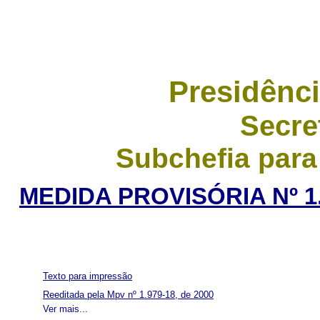
Presidênci
Secre
Subchefia para
MEDIDA PROVISÓRIA Nº 1.9
Texto para impressão
Reeditada pela Mpv nº 1.979-18, de 2000
Ver mais...