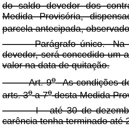
do saldo devedor dos contr
Medida Provisória, dispens
parcela antecipada, observado o
Parágrafo único. Na hipót
devedor, será concedido um a
valor na data de quitação.
o
Art. 9
As condições de 
o
o
arts. 3
a 7
desta Medida Provi
I - até 30 de dezembro d
carência tenha terminado até 