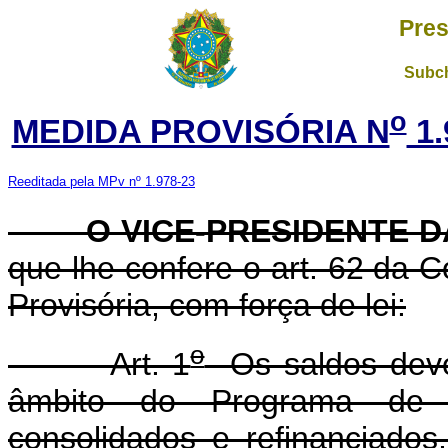
Pres
Subch
o
MEDIDA PROVISÓRIA N
1.
Reeditada pela MPv nº 1.978-23
O VICE-PRESIDENTE DA
que lhe confere o art. 62 da C
Provisória, com força de lei:
o
Art. 1
Os saldos deve
âmbito do Programa de C
consolidados e refinanciado