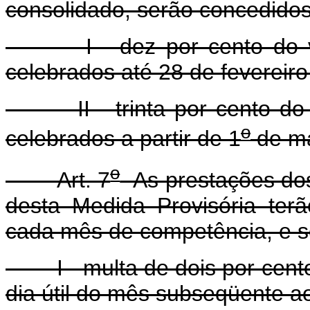
consolidado, serão concedidos
I - dez por cento do valo
celebrados até 28 de fevereiro
II - trinta por cento do v
o
celebrados a partir de 1
de ma
o
Art. 7
As prestações dos
desta Medida Provisória terã
cada mês de competência, e so
I - multa de dois por cento
dia útil do mês subseqüente a