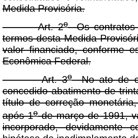
Medida Provisória.
o
Art. 2
Os contratos 
termos desta Medida Provisóri
valor financiado, conforme 
Econômica Federal.
o
Art. 3
No ato de co
concedido abatimento de trint
título de correção monetária
o
após 1
de março de 1991, va
incorporado, devidamente co