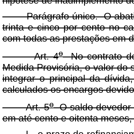
hipótese de inadimplemento do
Parágrafo único. O abatim
trinta e cinco por cento no 
com todas as prestações em d
o
Art. 4
No contrato de
Medida Provisória, o valor do
integrar o principal da dívi
calculados os encargos devidos
o
Art. 5
O saldo devedor c
em até cento e oitenta meses,