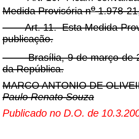
o
Medida Provisória n
1.978-21,
Art. 11. Esta Medida Provis
publicação.
Brasília, 9 de março de 2
da República.
MARCO ANTONIO DE OLIVEI
Paulo Renato Souza
Publicado no D.O. de 10.3.20