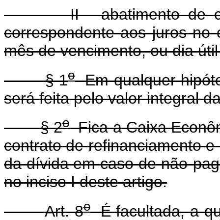
II - abatimento de cinqü
correspondente aos juros no
mês de vencimento, ou dia útil
o
§ 1
Em qualquer hipóte
será feita pelo valor integral 
o
§ 2
Fica a Caixa Econômi
contrato de refinanciamento e 
da dívida em caso de não-pag
no inciso I deste artigo.
o
Art. 8
É facultada, a qu