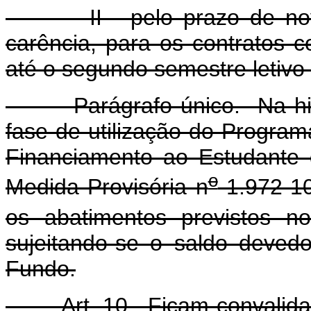
II - pelo prazo de noven
carência, para os contratos c
até o segundo semestre letivo
Parágrafo único. Na hipó
fase de utilização do Progra
Financiamento ao Estudante 
o
Medida Provisória n
1.972-10
os abatimentos previstos no
sujeitando-se o saldo devedo
Fundo.
Art. 10. Ficam convalidado