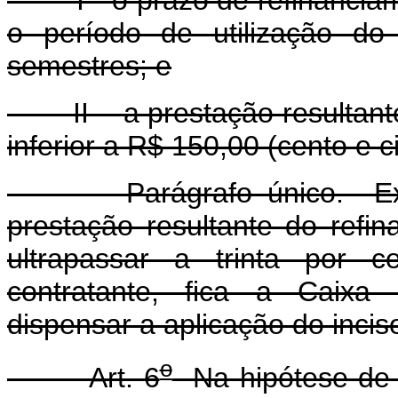
I - o prazo de refinanciame
o período de utilização do
semestres; e
II - a prestação resultante
inferior a R$ 150,00 (cento e c
Parágrafo único. Excepc
prestação resultante do refi
ultrapassar a trinta por c
contratante, fica a Caixa
dispensar a aplicação do inciso
o
Art. 6
Na hipótese de q