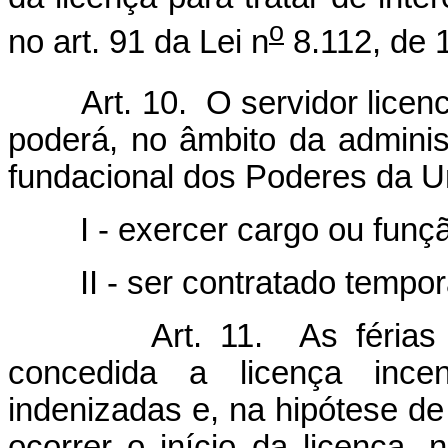
o
no art. 91 da Lei n
8.112, de 
Art. 10. O servidor licenci
poderá, no âmbito da administ
fundacional dos Poderes da U
I - exercer cargo ou função
II - ser contratado temporar
Art. 11. As férias acu
concedida a licença ince
indenizadas e, na hipótese de 
ocorrer o início da licença