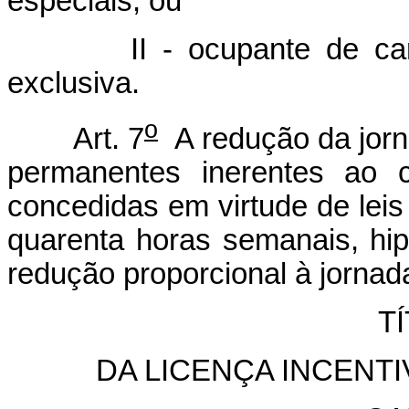
especiais; ou
II - ocupante de cargo 
exclusiva.
o
Art. 7
A redução da jorn
permanentes inerentes ao c
concedidas em virtude de lei
quarenta horas semanais, h
redução proporcional à jornad
TÍ
DA LICENÇA INCEN