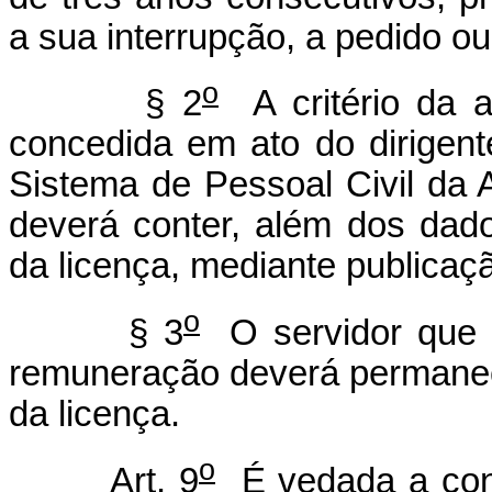
a sua interrupção, a pedido ou
o
§ 2
A critério da a
concedida em ato do dirigent
Sistema de Pessoal Civil da 
deverá conter, além dos dado
da licença, mediante publicaçã
o
§ 3
O servidor que r
remuneração deverá permanece
da licença.
o
Art. 9
É vedada a conc