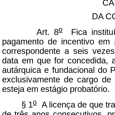
CA
DA C
o
Art. 8
Fica institu
pagamento de incentivo em p
correspondente a seis veze
data em que for concedida, a
autárquica e fundacional do 
exclusivamente de cargo de 
esteja em estágio probatório.
o
§ 1
A licença de que tr
de três anos consecutivos, pr