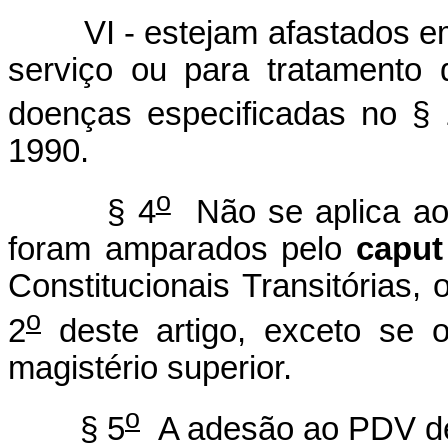
VI - estejam afastados em
serviço ou para tratamento
doenças especificadas no § 
1990.
o
§ 4
Não se aplica aos
foram amparados pelo
caput
Constitucionais Transitórias, 
o
2
deste artigo, exceto se 
magistério superior.
o
§ 5
A adesão ao PDV de 