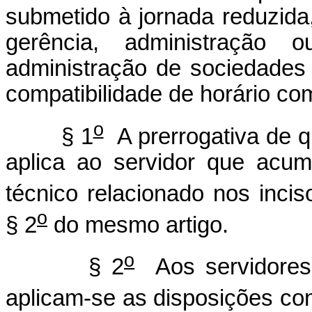
submetido à jornada reduzida,
gerência, administração
administração de sociedades 
compatibilidade de horário co
o
§ 1
A prerrogativa de q
aplica ao servidor que acu
técnico relacionado nos inci
o
§ 2
do mesmo artigo.
o
§ 2
Aos servidores
aplicam-se as disposições cont