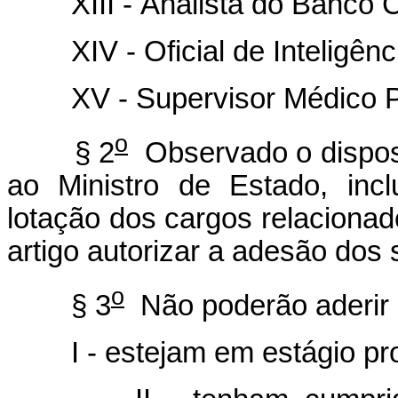
XIII - Analista do Banco Cen
XIV - Oficial de Inteligênci
XV - Supervisor Médico Per
o
§ 2
Observado o disposto
ao Ministro de Estado, inc
lotação dos cargos relacionad
artigo autorizar a adesão do
o
§ 3
Não poderão aderir 
I - estejam em estágio pro