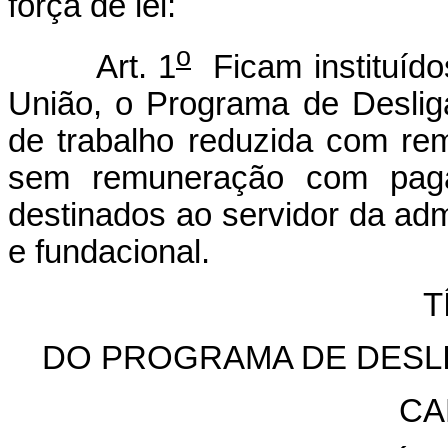
força de lei:
o
Art. 1
Ficam instituído
União, o Programa de Deslig
de trabalho reduzida com rem
sem remuneração com paga
destinados ao servidor da admi
e fundacional.
T
DO PROGRAMA DE DESL
CA