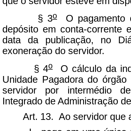
que o servidor esteve em dispo
o
§ 3
O pagamento da
depósito em conta-corrente 
data da publicação, no Diá
exoneração do servidor.
o
§ 4
O cálculo da ind
Unidade Pagadora do órgão 
servidor por intermédio d
Integrado de Administração 
Art. 13. Ao servidor que a