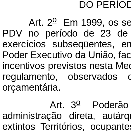
DO PERÍO
o
Art. 2
Em 1999, os serv
PDV no período de 23 de 
exercícios subseqüentes, e
Poder Executivo da União, fa
incentivos previstos nesta Me
regulamento, observados o
orçamentária.
o
Art. 3
Poderão a
administração direta, autár
extintos Territórios, ocupan