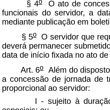
o
§ 4
O ato de concess
funcionais do servidor, a da
mediante publicação em boleti
o
§ 5
O servidor que requ
deverá permanecer submetido à
data de início fixada no ato d
o
Art. 6
Além do disposto
a concessão de jornada de 
proporcional ao servidor:
I - sujeito à duração de