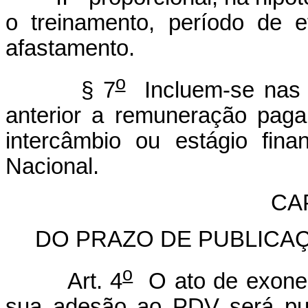
o treinamento, período de e
afastamento.
o
§ 7
Incluem-se nas d
anterior a remuneração paga
intercâmbio ou estágio fin
Nacional.
CAP
DO PRAZO DE PUBLICA
o
Art. 4
O ato de exonera
sua adesão ao PDV será publ