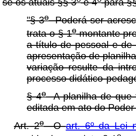
se os atuais §§ 3
e 4
para §§
o
"§ 3
Poderá ser acresci
o
trata o § 1
montante pro
a título de pessoal e d
apresentação de planilh
variação resulte da in
processo didático-pedag
o
§ 4
A planilha de que t
editada em ato do Poder 
o
Art. 2
O
art. 6º da Lei
o