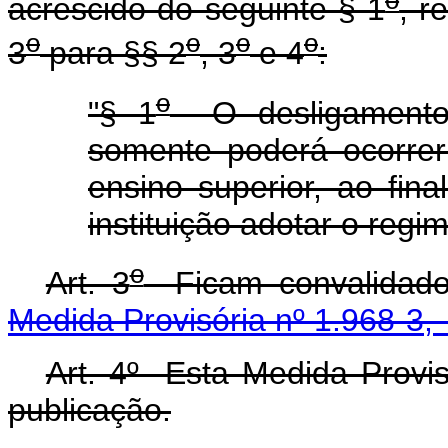
acrescido do seguinte § 1
, r
o
o
o
o
3
para §§ 2
, 3
e 4
:
o
"§ 1
O desligamento 
somente poderá ocorrer 
ensino superior, ao fin
instituição adotar o regi
o
Art. 3
Ficam convalidados
Medida Provisória nº 1.968-3, 
Art. 4º Esta Medida Provis
publicação.