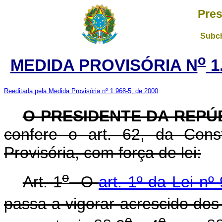
Pres
Subch
o
MEDIDA PROVISÓRIA N
1
Reeditada pela Medida Provisória nº 1.968-5, de 2000
O PRESIDENTE DA REPÚ
confere o art. 62, da Cons
Provisória, com força de lei:
o
Art. 1
O
art. 1º da Lei n
passa a vigorar acrescido dos
o
o