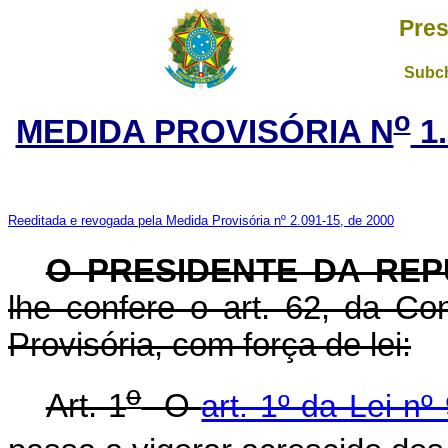
Pres
Subch
o
MEDIDA PROVISÓRIA N
1.
Reeditada e revogada pela Medida Provisória nº 2.091-15, de 2000
O PRESIDENTE DA REP
lhe confere o art. 62, da Co
Provisória, com força de lei:
o
Art. 1
O
art. 1º da Lei n