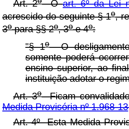
o
Art. 2
O
art. 6º da Lei
o
acrescido do seguinte § 1
, r
o
o
o
o
3
para §§ 2
, 3
e 4
:
o
"§ 1
O desligamento 
somente poderá ocorrer 
ensino superior, ao fin
instituição adotar o regi
o
Art. 3
Ficam convalidado
Medida Provisória nº 1.968-1
Art. 4º Esta Medida Provis