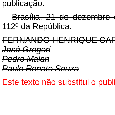
publicação.
Brasília, 21 de dezembro
112º da República.
FERNANDO HENRIQUE CA
José Gregori
Pedro Malan
Paulo Renato Souza
Este texto não substitui o pu