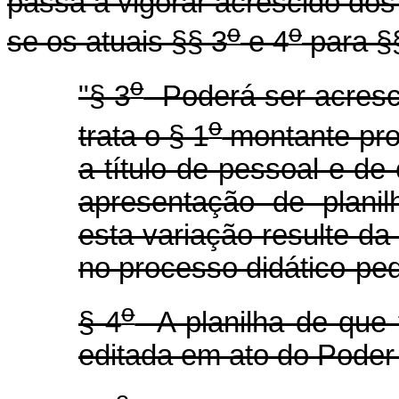
passa a vigorar acrescido dos
o
o
se os atuais §§ 3
e 4
para §
o
"§ 3
Poderá ser acresci
o
trata o § 1
montante pro
a título de pessoal e d
apresentação de plani
esta variação resulte d
no processo didático-pe
o
§ 4
A planilha de que t
editada em ato do Poder