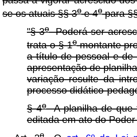
passa a vigorar acrescido dos
o
o
se os atuais §§ 3
e 4
para §§
o
"§ 3
Poderá ser acresci
o
trata o § 1
montante pro
a título de pessoal e d
apresentação de planilh
variação resulte da in
processo didático-pedag
o
§ 4
A planilha de que t
editada em ato do Poder 
o