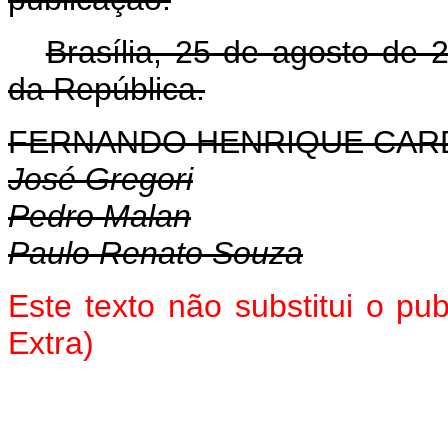
Brasília, 25 de agosto de 
da República.
FERNANDO HENRIQUE CA
José Gregori
Pedro Malan
Paulo Renato Souza
Este texto não substitui o p
Extra)