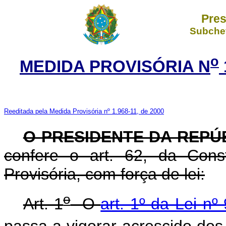
Pres
Subchef
o
MEDIDA PROVISÓRIA N
Reeditada pela Medida Provisória nº 1.968-11, de 2000
O PRESIDENTE DA REPÚ
confere o art. 62, da Cons
Provisória, com força de lei:
o
Art. 1
O
art. 1º da Lei n