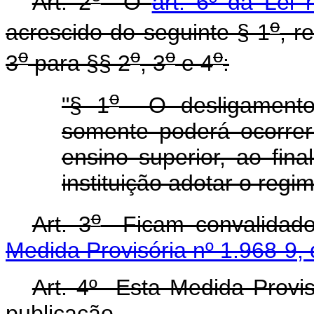
Art. 2
O
art. 6º da Lei
o
acrescido do seguinte § 1
, r
o
o
o
o
3
para §§ 2
, 3
e 4
:
o
"§ 1
O desligamento 
somente poderá ocorrer 
ensino superior, ao fin
instituição adotar o regi
o
Art. 3
Ficam convalidados
Medida Provisória nº 1.968-9,
Art. 4º Esta Medida Provis
publicação.