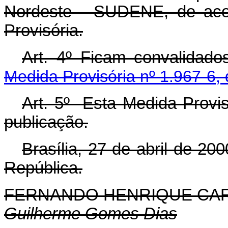
Nordeste - SUDENE, de aco
Provisória.
Art. 4º Ficam convalidad
Medida Provisória nº 1.967-6,
Art. 5º Esta Medida Provis
publicação.
Brasília, 27 de abril de 20
República.
FERNANDO HENRIQUE CA
Guilherme Gomes Dias