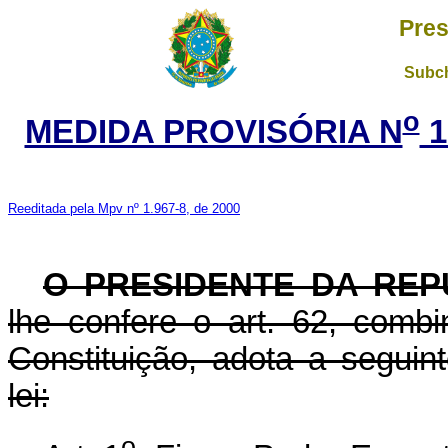
Pres
Subch
o
MEDIDA PROVISÓRIA N
1
Reeditada pela Mpv nº 1.967-8, de 2000
O PRESIDENTE DA REP
lhe confere o art. 62, com
Constituição, adota a seguin
lei:
o