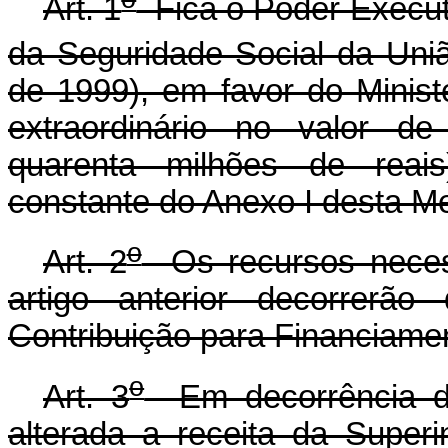
Art. 1
Fica o Poder Executi
da Seguridade Social da Uniã
de 1999), em favor do Ministé
extraordinário no valor d
quarenta milhões de reai
constante do Anexo I desta Me
o
Art. 2
Os recursos necess
artigo anterior decorrerã
Contribuição para Financiame
o
Art. 3
Em decorrência do
alterada a receita da Super