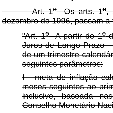
o
o
Art. 1
Os arts. 1
,
dezembro de 1996, passam a v
o
o
"Art. 1
A partir de 1
d
Juros de Longo Prazo - 
de um trimestre-calendári
seguintes parâmetros:
I - meta de inflação ca
meses seguintes ao prim
inclusive, baseada na
Conselho Monetário Naci