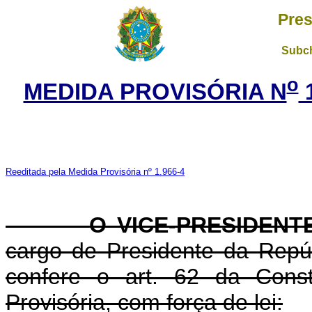
Pres
Subch
o
MEDIDA PROVISÓRIA N
1
Reeditada pela Medida Provisória nº 1.966-4
O VICE-PRESIDENTE 
cargo de Presidente da Repúb
confere o art. 62 da Const
Provisória, com força de lei: