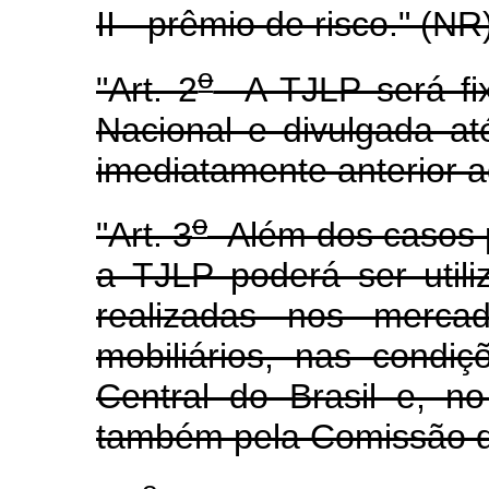
II - prêmio de risco." (NR
o
"Art. 2
A TJLP será fix
Nacional e divulgada até
imediatamente anterior a
o
"Art. 3
Além dos casos pr
a TJLP poderá ser util
realizadas nos mercad
mobiliários, nas condi
Central do Brasil e, n
também pela Comissão de