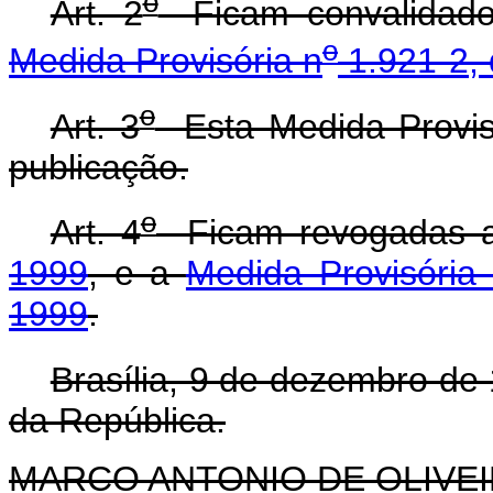
o
Art. 2
Ficam convalidados
o
Medida Provisória n
1.921-2,
o
Art. 3
Esta Medida Provisó
publicação.
o
Art. 4
Ficam revogadas
1999
, e a
Medida Provisória
1999
.
Brasília, 9 de dezembro de
da República.
MARCO ANTONIO DE OLIVEI