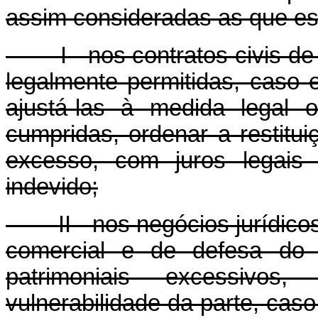
assim consideradas as que e
I - nos contratos civis de m
legalmente permitidas, caso 
ajustá-las à medida legal 
cumpridas, ordenar a restitu
excesso, com juros legais
indevido;
II - nos negócios jurídicos 
comercial e de defesa do 
patrimoniais excessivos
vulnerabilidade da parte, caso