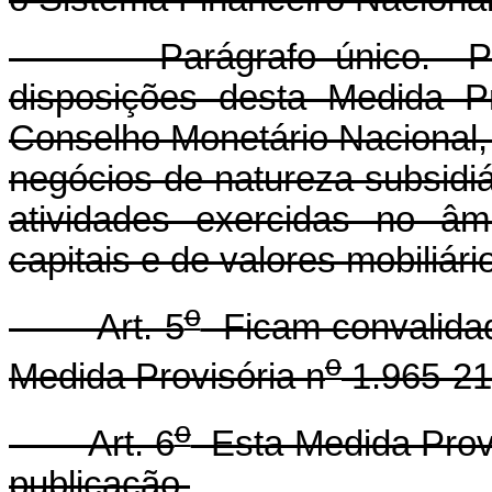
Parágrafo único. Poder
disposições desta Medida Pr
Conselho Monetário Nacional,
negócios de natureza subsidi
atividades exercidas no âm
capitais e de valores mobiliári
o
Art. 5
Ficam convalidad
o
Medida Provisória n
1.965-21
o
Art. 6
Esta Medida Provi
publicação.