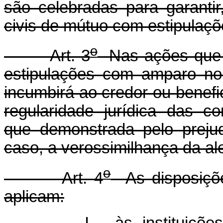
são celebradas para garantir,
civis de mútuo com estipulaçõ
o
Art. 3
Nas ações que v
estipulações com amparo no 
incumbirá ao credor ou benefi
regularidade jurídica das c
que demonstrada pelo prejud
caso, a verossimilhança da al
o
Art. 4
As disposiçõe
aplicam: