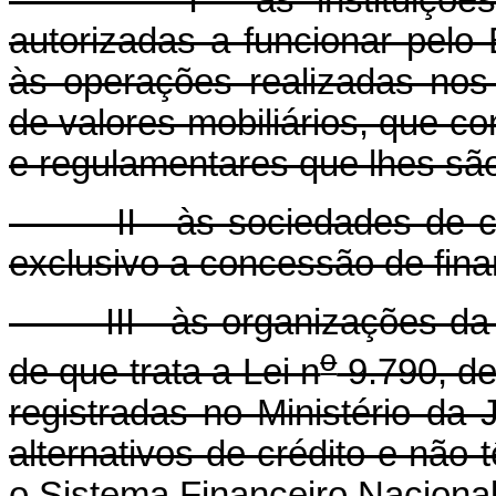
I - às instituições fina
autorizadas a funcionar pelo
às operações realizadas nos 
de valores mobiliários, que c
e regulamentares que lhes são
II - às sociedades de créd
exclusivo a concessão de fin
III - às organizações da so
o
de que trata a Lei n
9.790, de
registradas no Ministério da
alternativos de crédito e não
o Sistema Financeiro Nacional