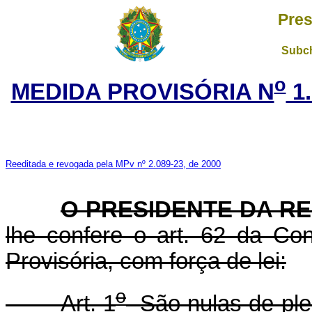
Pres
Subch
o
MEDIDA PROVISÓRIA N
1.
Reeditada e revogada pela MPv nº 2.089-23, de 2000
O PRESIDENTE DA RE
lhe confere o art. 62 da Con
Provisória, com força de lei:
o
Art. 1
São nulas de plen