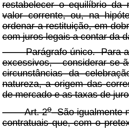
restabelecer o equilíbrio da 
valor corrente, ou, na hipó
ordenar a restituição, em dob
com juros legais a contar da 
Parágrafo único. Para a co
excessivos, considerar-s
circunstâncias da celebraç
natureza, a origem das corre
de mercado e as taxas de juro
o
Art. 2
São igualmente nu
contratuais que, com o pretext