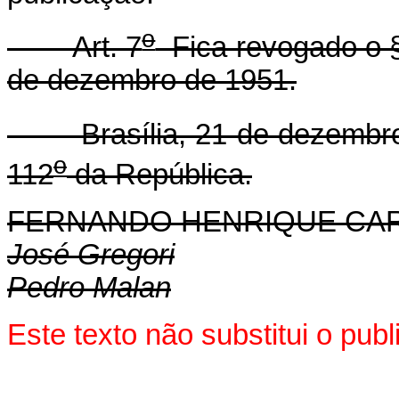
o
Art. 7
Fica revogado o 
de dezembro de 1951.
Brasília, 21 de dezembro 
o
112
da República.
FERNANDO HENRIQUE CA
José Gregori
Pedro Malan
Este texto não substitui o pu