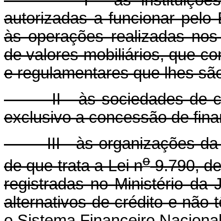
I - às instituições fina
autorizadas a funcionar pelo
às operações realizadas nos 
de valores mobiliários, que c
e regulamentares que lhes são
II - às sociedades de créd
exclusivo a concessão de fin
III - às organizações da so
o
de que trata a Lei n
9.790, de
registradas no Ministério da
alternativos de crédito e não
o Sistema Financeiro Nacional