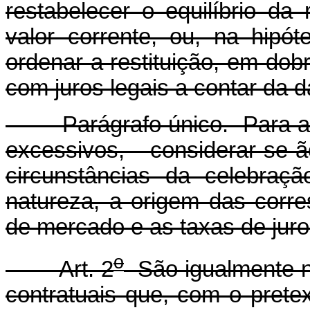
restabelecer o equilíbrio da 
valor corrente, ou, na hipó
ordenar a restituição, em dob
com juros legais a contar da 
Parágrafo único. Para a co
excessivos, considerar-s
circunstâncias da celebraç
natureza, a origem das corre
de mercado e as taxas de juro
o
Art. 2
São igualmente nu
contratuais que, com o pretext