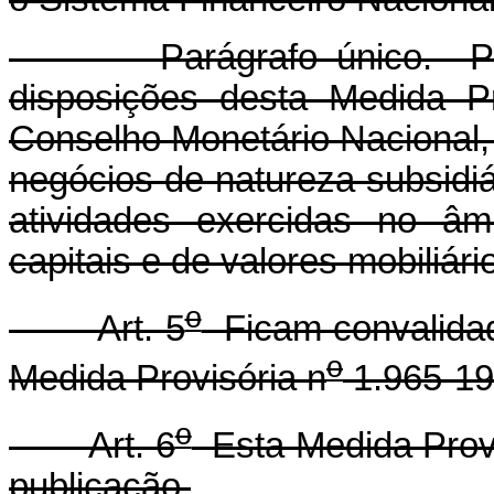
Parágrafo único. Poder
disposições desta Medida Pr
Conselho Monetário Nacional,
negócios de natureza subsidi
atividades exercidas no âm
capitais e de valores mobiliári
o
Art. 5
Ficam convalidad
o
Medida Provisória n
1.965-19
o
Art. 6
Esta Medida Provi
publicação.