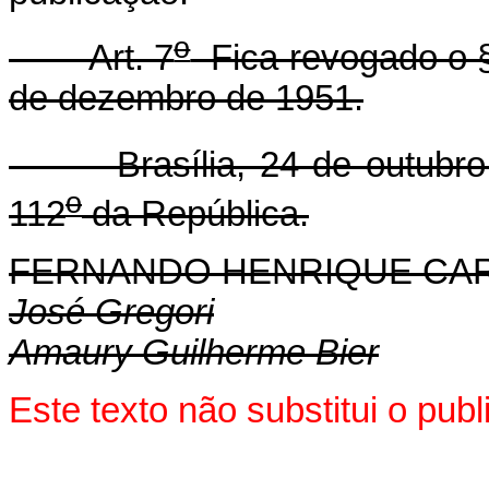
o
Art. 7
Fica revogado o 
de dezembro de 1951.
Brasília, 24 de outubro 
o
112
da República.
FERNANDO HENRIQUE CA
José Gregori
Amaury Guilherme Bier
Este texto não substitui o pu