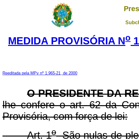
Pres
Subch
o
MEDIDA PROVISÓRIA N
1
Reeditada pela MPv nº 1.965-21, de 2000
O PRESIDENTE DA RE
lhe confere o art. 62 da Con
Provisória, com força de lei:
o
Art. 1
São nulas de plen