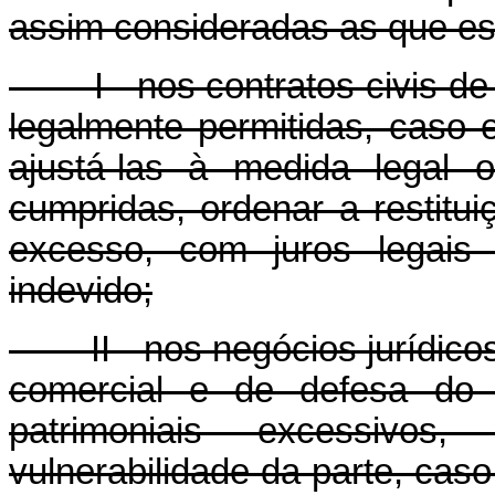
assim consideradas as que e
I - nos contratos civis de m
legalmente permitidas, caso 
ajustá-las à medida legal 
cumpridas, ordenar a restitu
excesso, com juros legais
indevido;
II - nos negócios jurídicos 
comercial e de defesa do 
patrimoniais excessivos
vulnerabilidade da parte, caso