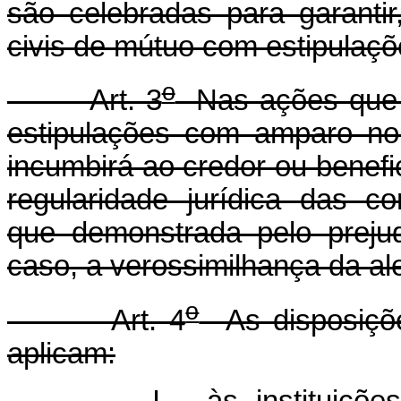
são celebradas para garantir,
civis de mútuo com estipulaçõ
o
Art. 3
Nas ações que v
estipulações com amparo no 
incumbirá ao credor ou benefi
regularidade jurídica das c
que demonstrada pelo prejud
caso, a verossimilhança da al
o
Art. 4
As disposiçõe
aplicam: